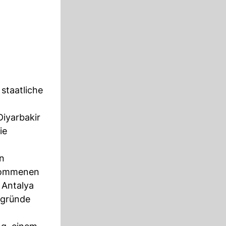
staatliche
Diyarbakir
ie
rn
enommenen
 Antalya
rgründe