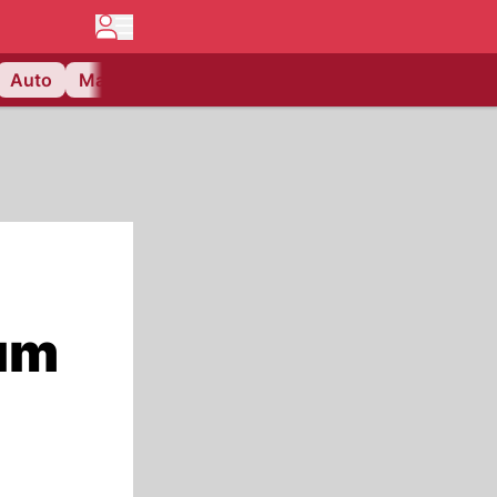
Auto
Matchcenter
Videos
Nau Plus
Lifestyle
um