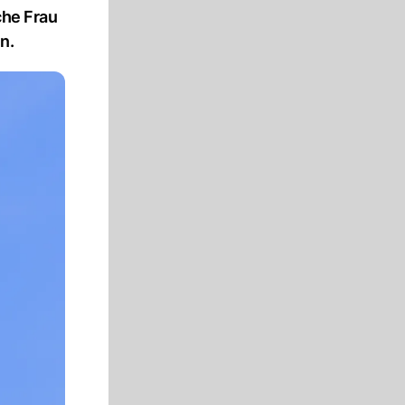
che Frau
n.