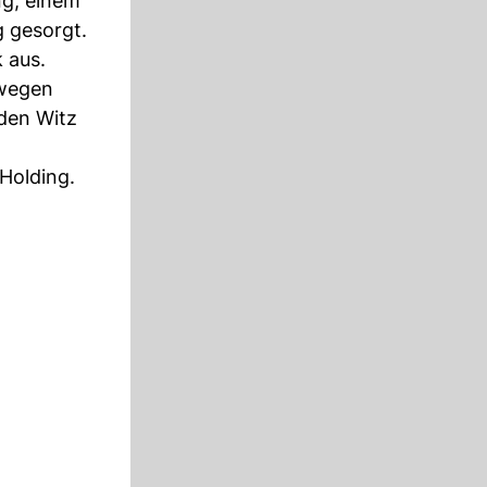
ng, einem
g gesorgt.
 aus.
 wegen
 den Witz
-Holding.