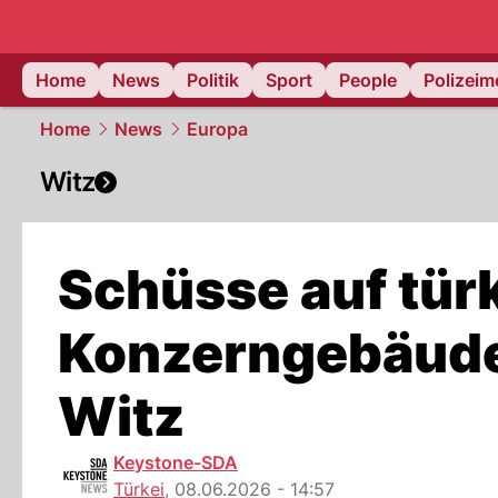
Home
News
Politik
Sport
People
Polizei
Home
News
Europa
Witz
Schüsse auf tür
Konzerngebäude
Witz
Keystone-SDA
Türkei
,
08.06.2026 - 14:57