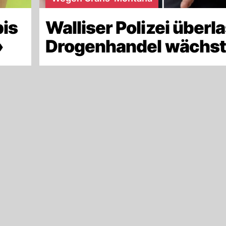
bis
Walliser Polizei überla
»
Drogenhandel wächst