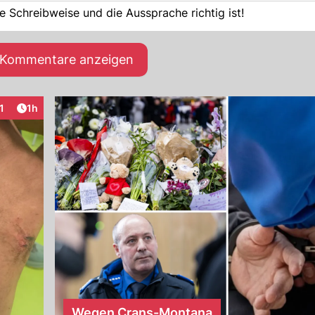
die Schreibweise und die Aussprache richtig ist!
e Kommentare anzeigen
Artikel veröffentlicht:
1
1h
raktionen
Wegen Crans-Montana