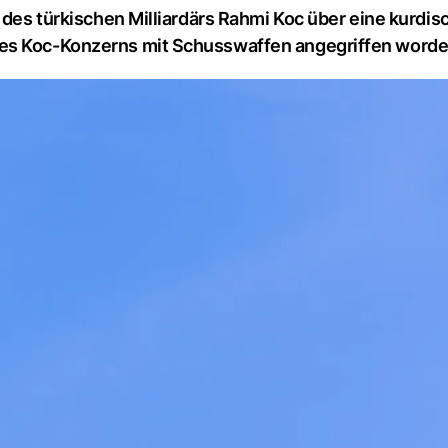
 des türkischen Milliardärs Rahmi Koc über eine kurdis
des Koc-Konzerns mit Schusswaffen angegriffen worde