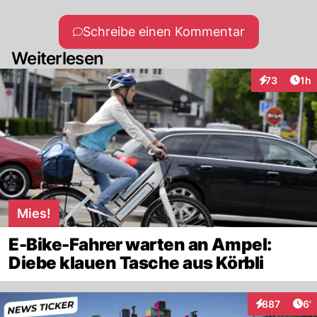
Schreibe einen Kommentar
Weiterlesen
Art
73
1h
Interaktione
Mies!
E-Bike-Fahrer warten an Ampel:
Diebe klauen Tasche aus Körbli
Art
887
6'
Interaktionen