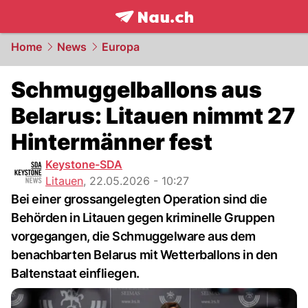
frontpage.
NAU.ch
Home
News
Europa
Schmuggelballons aus
Belarus: Litauen nimmt 27
Hintermänner fest
Keystone-SDA
Litauen
,
22.05.2026 - 10:27
Bei einer grossangelegten Operation sind die
Behörden in Litauen gegen kriminelle Gruppen
vorgegangen, die Schmuggelware aus dem
benachbarten Belarus mit Wetterballons in den
Baltenstaat einfliegen.