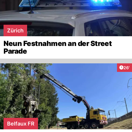
Zürich
Neun Festnahmen an der Street
Parade
Arti
26'
Belfaux FR