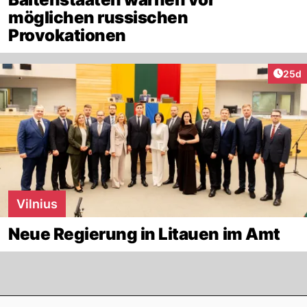
möglichen russischen
Provokationen
Artik
25d
Vilnius
Neue Regierung in Litauen im Amt