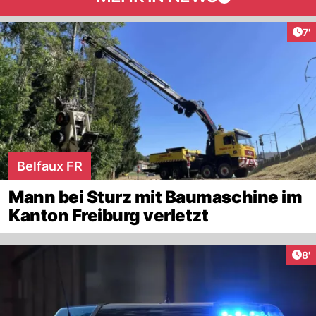
Art
7'
Belfaux FR
Mann bei Sturz mit Baumaschine im
Kanton Freiburg verletzt
Art
8'