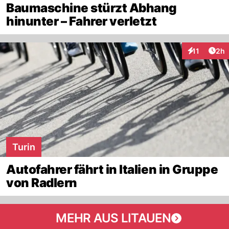
Baumaschine stürzt Abhang
hinunter – Fahrer verletzt
Arti
11
2h
Interaktione
Turin
Autofahrer fährt in Italien in Gruppe
von Radlern
MEHR AUS LITAUEN