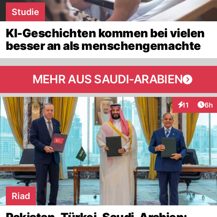
Studie
KI-Geschichten kommen bei vielen
besser an als menschengemachte
MEHR AUS SAUDI-ARABIEN
Arti
11
6h
Interaktione
Riad