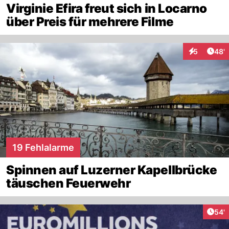
Virginie Efira freut sich in Locarno
über Preis für mehrere Filme
Arti
5
48'
Interaktione
19 Fehlalarme
Spinnen auf Luzerner Kapellbrücke
täuschen Feuerwehr
Arti
54'