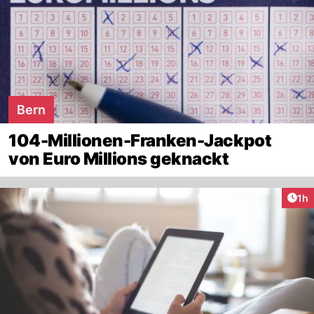
Bern
104-Millionen-Franken-Jackpot
von Euro Millions geknackt
Art
1h