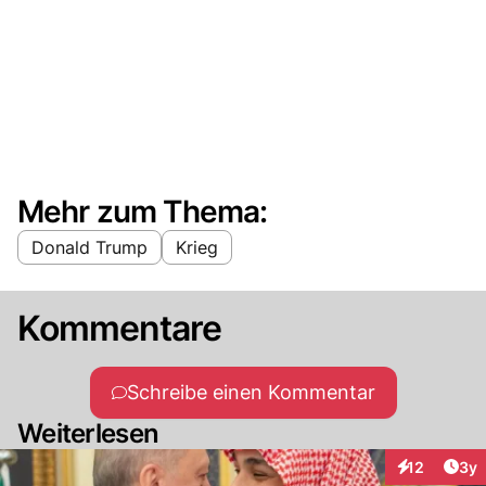
Mehr zum Thema:
Donald Trump
Krieg
Kommentare
Schreibe einen Kommentar
Weiterlesen
Arti
12
3y
Interaktione