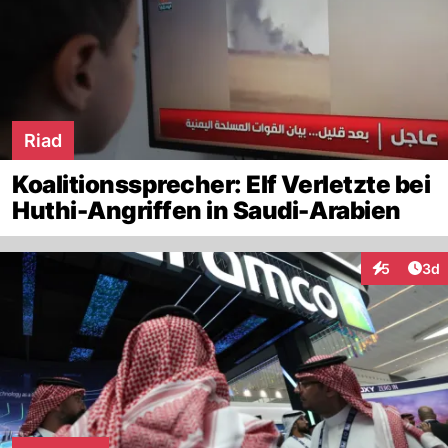
Riad
Koalitionssprecher: Elf Verletzte bei
Huthi-Angriffen in Saudi-Arabien
Arti
5
3d
Interaktion