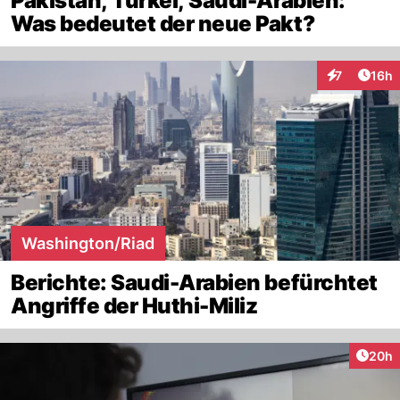
Pakistan, Türkei, Saudi-Arabien:
Was bedeutet der neue Pakt?
Artik
7
16h
Interaktione
Washington/Riad
Berichte: Saudi-Arabien befürchtet
Angriffe der Huthi-Miliz
Artik
20h