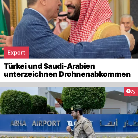
Export
Türkei und Saudi-Arabien
unterzeichnen Drohnenabkommen
Art
7y