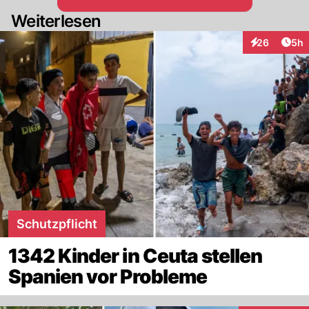
Weiterlesen
Arti
26
5h
Interaktionen
Schutzpflicht
1342 Kinder in Ceuta stellen
Spanien vor Probleme