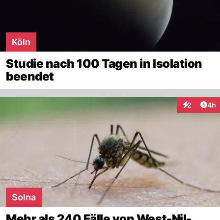
Köln
Studie nach 100 Tagen in Isolation
beendet
Arti
2
4h
Interaktion
Solna
Mehr als 240 Fälle von West-Nil-