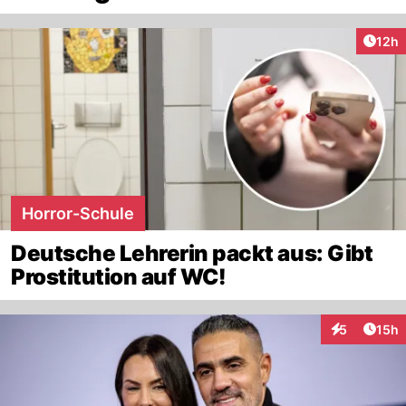
Artik
12h
Horror-Schule
Deutsche Lehrerin packt aus: Gibt
Prostitution auf WC!
Artik
5
15h
Interaktione