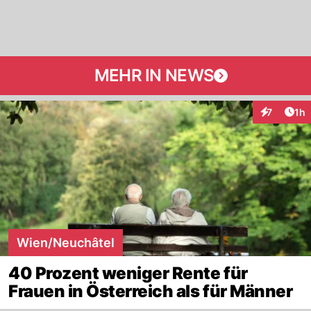
MEHR IN NEWS
Art
7
1h
Interaktion
Wien/Neuchâtel
40 Prozent weniger Rente für
Frauen in Österreich als für Männer