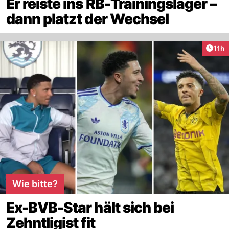
Er reiste ins RB-Trainingslager –
dann platzt der Wechsel
Artik
11h
Wie bitte?
Ex-BVB-Star hält sich bei
Zehntligist fit