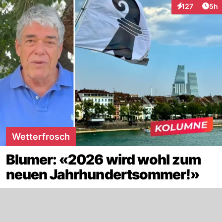
Arti
127
5h
Interaktionen
Wetterfrosch
Blumer: «2026 wird wohl zum
neuen Jahrhundertsommer!»