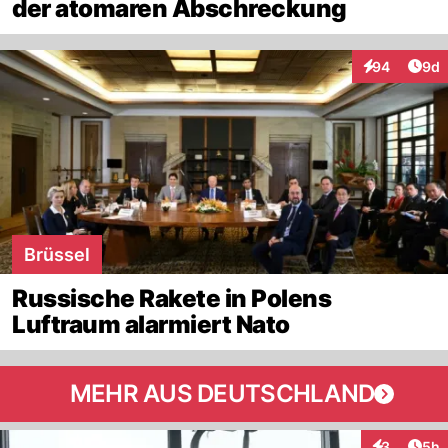
der atomaren Abschreckung
Arti
94
9d
Interaktionen
Brüssel
Russische Rakete in Polens
Luftraum alarmiert Nato
MEHR AUS DEUTSCHLAND
Arti
3
5h