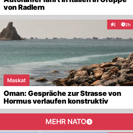
von Radlern
Arti
2
2h
Interaktion
Maskat
Oman: Gespräche zur Strasse von
Hormus verlaufen konstruktiv
MEHR NATO