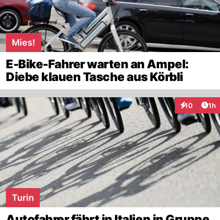
Mies!
E-Bike-Fahrer warten an Ampel:
Diebe klauen Tasche aus Körbli
Art
10
1h
Interaktione
Turin
Autofahrer fährt in Italien in Gruppe