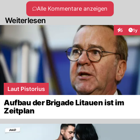
Alle Kommentare anzeigen
Weiterlesen
Art
5
1y
Interaktion
Laut Pistorius
Aufbau der Brigade Litauen ist im
Zeitplan