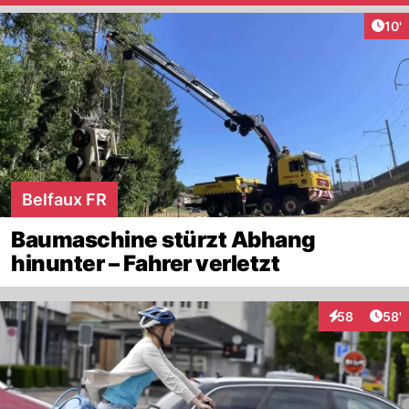
Arti
10'
Belfaux FR
Baumaschine stürzt Abhang
hinunter – Fahrer verletzt
Arti
58
58'
Interaktionen