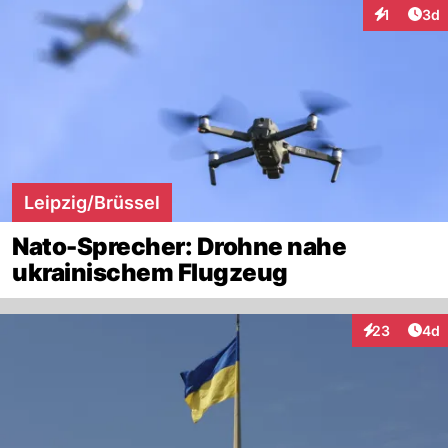
Arti
1
3d
Interaktion
Leipzig/Brüssel
Nato-Sprecher: Drohne nahe
ukrainischem Flugzeug
Arti
23
4d
Interaktionen