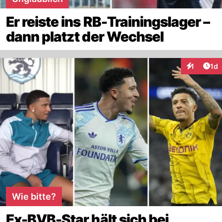
Er reiste ins RB-Trainingslager –
dann platzt der Wechsel
Art
1
1d
Interaktion
Wie bitte?
Ex-BVB-Star hält sich bei