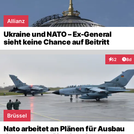
Allianz
Ukraine und NATO – Ex-General
sieht keine Chance auf Beitritt
Arti
52
8d
Interaktionen
Brüssel
Nato arbeitet an Plänen für Ausbau