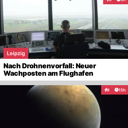
Interaktion
Leipzig
Nach Drohnenvorfall: Neuer
Wachposten am Flughafen
Artik
9
15h
Interaktione