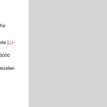
für
 die
EU
-
 3000
iezellen