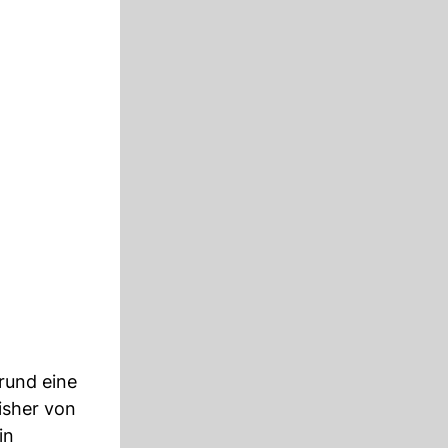
rund eine
isher von
in