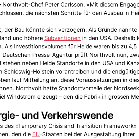
 Northvolt-Chef Peter Carlsson. «Mit diesem Engag
hlossen, die nächsten Schritte für den Ausbau in He
rt, der Bau könnte sich verzögern. Als Gründe nannte 
hland und höhere
Subventionen
in den USA. Deshalb 
 Als Investitionsvolumen für Heide waren bis zu 4,5 
Deutschen Presse-Agentur prüft Northvolt nun, zwe
l stehen neben Heide Standorte in den USA und Kan
in Schleswig-Holstein vorantreiben und die endgültig
eben laut Mitteilung an, diese Voraussetzungen in di
önnen. Northvolt hatte Standortvorteile der Nordsee
iel Windstrom erzeugt – den die Fabrik in grossen M
ergie- und Verkehrswende
is des «Temporary Crisis and Transition Framework»
hmen, den die
EU
-Staaten bei der Ausgestaltung ihrer