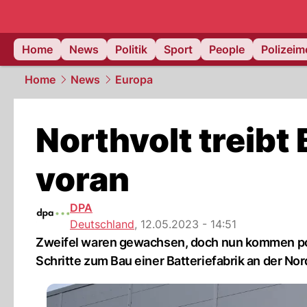
Home
News
Politik
Sport
People
Polizei
Home
News
Europa
Northvolt treibt
voran
DPA
Deutschland
,
12.05.2023 - 14:51
Zweifel waren gewachsen, doch nun kommen pos
Schritte zum Bau einer Batteriefabrik an der No