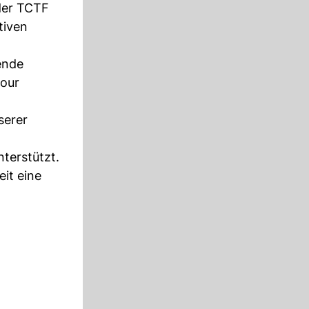
der TCTF
tiven
ende
pour
serer
terstützt.
it eine