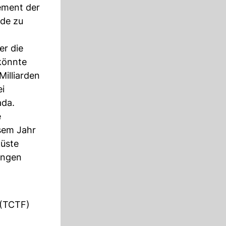
ement der
ide zu
er die
könnte
Milliarden
i
ada.
e
esem Jahr
küste
engen
 (TCTF)