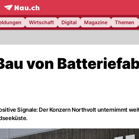
frontpage.
NAU.ch
meldungen
Wirtschaft
Digital
Magazine
Themen
 Bau von Batteriefab
itive Signale: Der Konzern Northvolt unternimmt wei
rdseeküste.