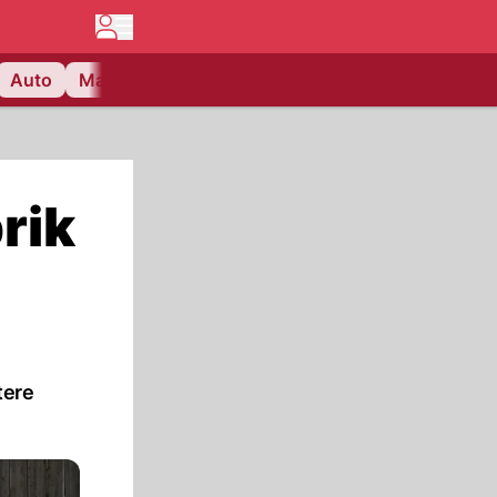
Auto
Matchcenter
Videos
Nau Plus
Lifestyle
rik
tere