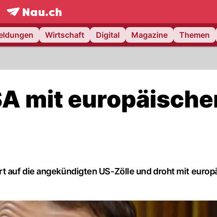
frontpage.
NAU.ch
meldungen
Wirtschaft
Digital
Magazine
Themen
A mit europäische
t auf die angekündigten US-Zölle und droht mit europ