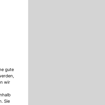
ne gute
werden,
n wir
inhalb
. Sie