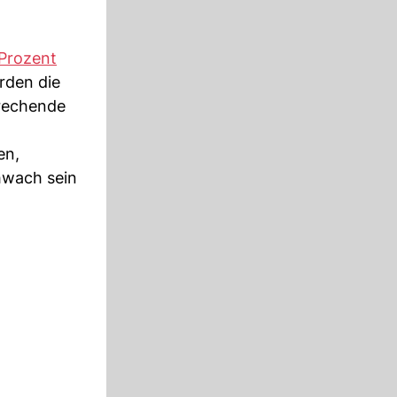
 Prozent
rden die
prechende
en,
hwach sein