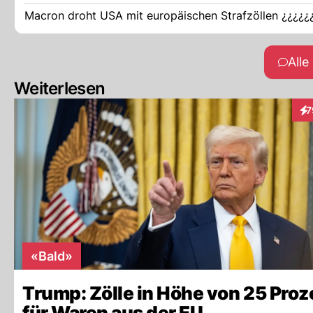
All
Weiterlesen
7
Int
«Bald»
Trump: Zölle in Höhe von 25 Proz
für Waren aus der EU