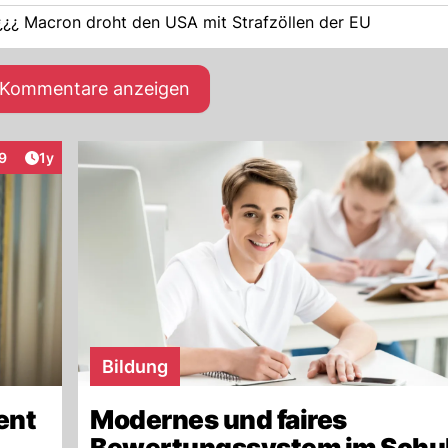
Macron droht USA mit europäischen Strafzöllen ¿¿¿¿¿¿¿¿ Macron droht den USA mit Strafzöllen der EU
e Kommentare anzeigen
Artikel veröffentlicht:
9
1y
eraktionen
Bildung
ent
Modernes und faires
Bewertungssystem im Schul