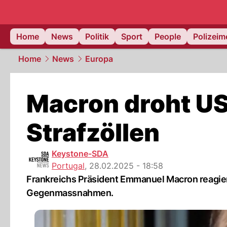
Home
News
Politik
Sport
People
Polizei
Home
News
Europa
Macron droht US
Strafzöllen
Keystone-SDA
Portugal
,
28.02.2025 - 18:58
Frankreichs Präsident Emmanuel Macron reagier
Gegenmassnahmen.