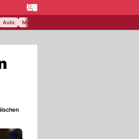
Auto
Matchcenter
Videos
Nau Plus
Lifestyle
n
äischen