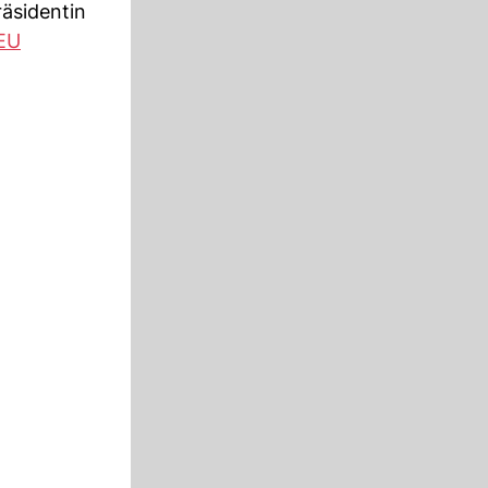
äsidentin
EU