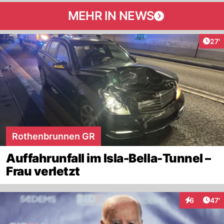
MEHR IN NEWS
Arti
27'
Rothenbrunnen GR
Auffahrunfall im Isla-Bella-Tunnel –
Frau verletzt
Arti
6
47'
Interaktione