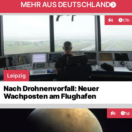
MEHR AUS DEUTSCHLAND
Artik
4
17h
Interaktione
Leipzig
Nach Drohnenvorfall: Neuer
Wachposten am Flughafen
Art
9
1d
Interaktion