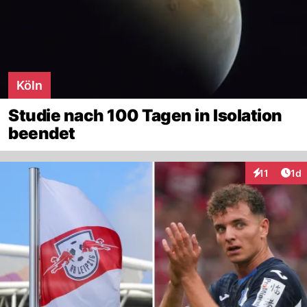
Köln
Studie nach 100 Tagen in Isolation
beendet
Art
11
1d
Interaktione