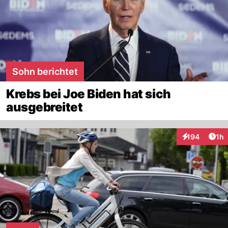
Sohn berichtet
Krebs bei Joe Biden hat sich
ausgebreitet
Art
194
1h
Interaktionen