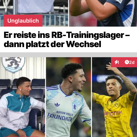
Unglaublich
Er reiste ins RB-Trainingslager –
dann platzt der Wechsel
Arti
1
2d
Interaktion