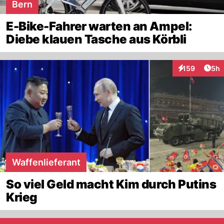
Bern
E-Bike-Fahrer warten an Ampel:
Diebe klauen Tasche aus Körbli
Arti
159
5h
Interaktionen
Waffenlieferant
So viel Geld macht Kim durch Putins
Krieg