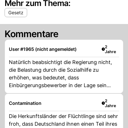
Mehr zum Thema:
Gesetz
Kommentare
Artikel verö
2
User #1965 (nicht angemeldet)
Jahre
Natürlich beabsichtigt die Regierung nicht,
die Belastung durch die Sozialhilfe zu
erhöhen, was bedeutet, dass
Einbürgerungsbewerber in der Lage sein
müssen, für ihren Lebensunterhalt zu sorgen,
einschließlich der Möglichkeit, ihre Familien
Artikel verö
2
Contamination
Jahre
zu unterstützen, anstatt auf Sozialhilfe
angewiesen zu sein, um zu überleben. Auch
Die Herkunftsländer der Flüchtlinge sind sehr
in diesem Punkt gibt es einige
froh, dass Deutschland ihnen einen Teil ihres