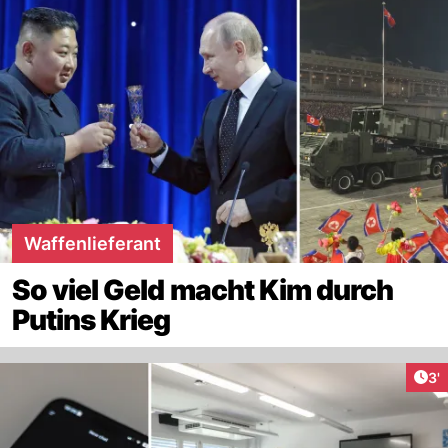
Waffenlieferant
So viel Geld macht Kim durch
Putins Krieg
Art
3'