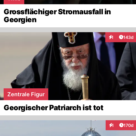
Grossflächiger Stromausfall in
Georgien
Artike
1
143d
Interaktionen
Zentrale Figur
Georgischer Patriarch ist tot
Artike
1
170d
Interaktionen