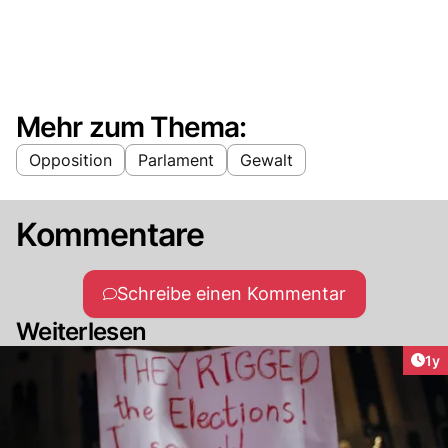
Mehr zum Thema:
Opposition
Parlament
Gewalt
Kommentare
Schreibe einen Kommentar
Weiterlesen
Art
1y