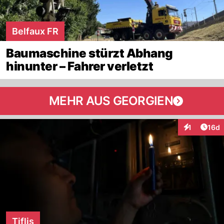
Belfaux FR
Baumaschine stürzt Abhang
hinunter – Fahrer verletzt
MEHR AUS GEORGIEN
Artik
1
16d
Interaktione
Tiflis