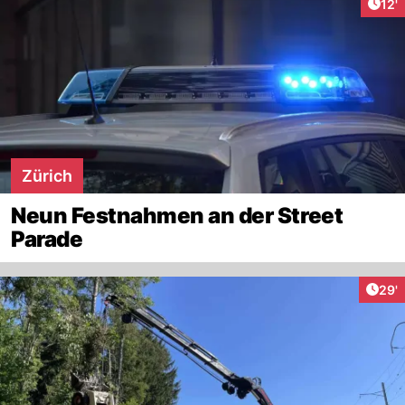
Arti
12'
Zürich
Neun Festnahmen an der Street
Parade
Arti
29'