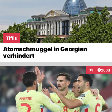
Tiflis
Atomschmuggel in Georgien
verhindert
Artikel
1
266d
Interaktionen