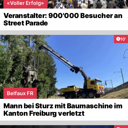
«Voller Erfolg»
Veranstalter: 900'000 Besucher an
Street Parade
Arti
10'
Belfaux FR
Mann bei Sturz mit Baumaschine im
Kanton Freiburg verletzt