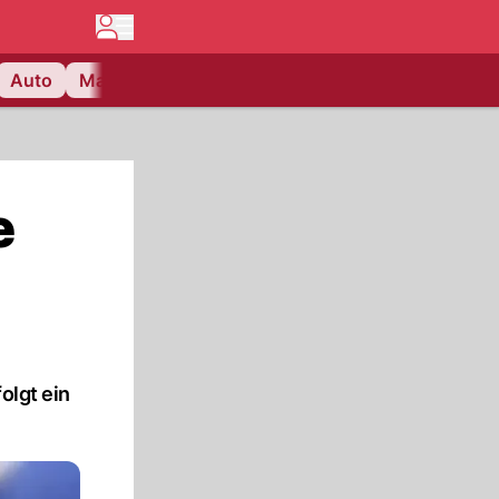
Auto
Matchcenter
Videos
Nau Plus
Lifestyle
e
olgt ein