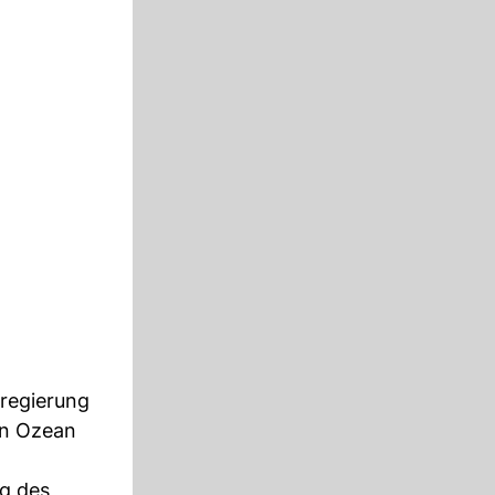
sregierung
hen Ozean
ng des