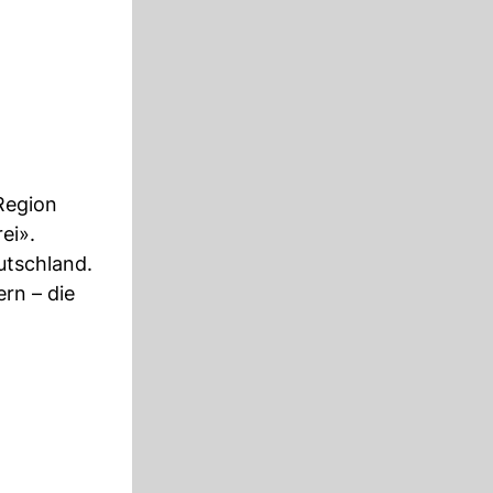
Region
ei».
utschland.
rn – die