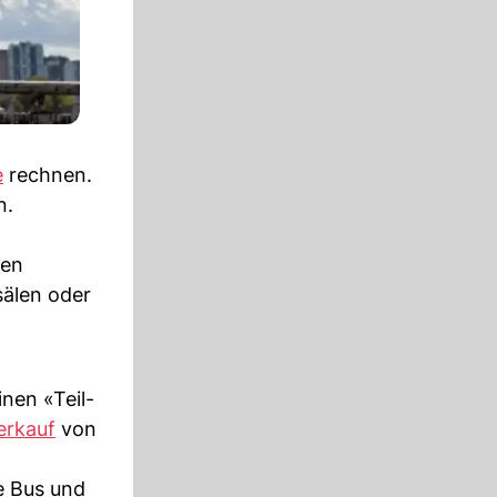
e
rechnen.
n.
hen
sälen oder
nen «Teil-
erkauf
von
e Bus und