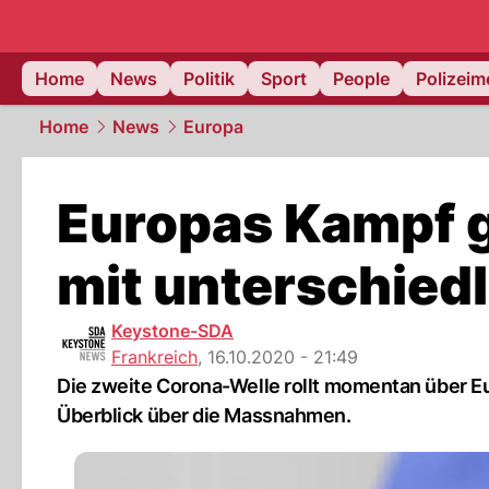
Home
News
Politik
Sport
People
Polizei
Home
News
Europa
Europas Kampf 
mit unterschiedl
Keystone-SDA
Frankreich
,
16.10.2020 - 21:49
Die zweite Corona-Welle rollt momentan über Eur
Überblick über die Massnahmen.