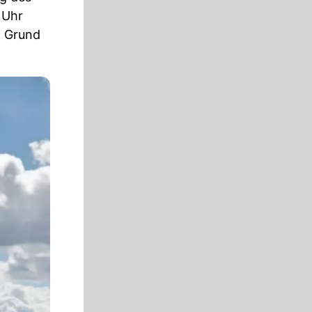
 Uhr
n Grund