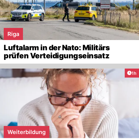
Riga
Luftalarm in der Nato: Militärs
prüfen Verteidigungseinsatz
Art
1h
Weiterbildung