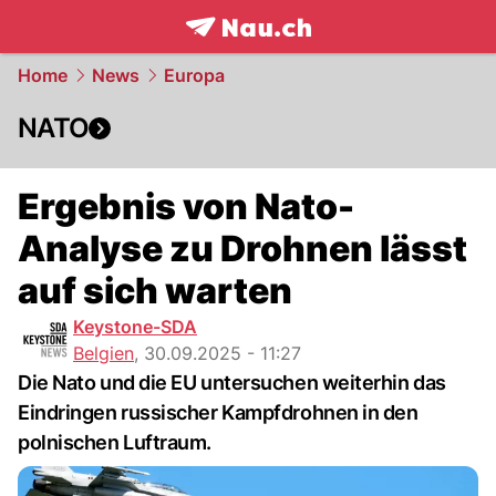
frontpage.
NAU.ch
Home
News
Europa
NATO
Ergebnis von Nato-
Analyse zu Drohnen lässt
auf sich warten
Keystone-SDA
Belgien
,
30.09.2025 - 11:27
Die Nato und die EU untersuchen weiterhin das
Eindringen russischer Kampfdrohnen in den
polnischen Luftraum.