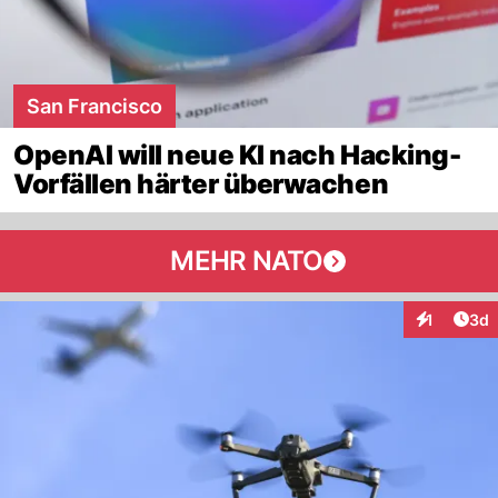
San Francisco
OpenAI will neue KI nach Hacking-
Vorfällen härter überwachen
MEHR NATO
Arti
1
3d
Interaktion