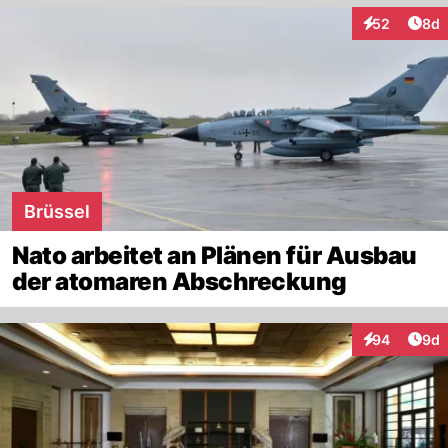
Arti
52
8d
Interaktionen
Brüssel
Nato arbeitet an Plänen für Ausbau
der atomaren Abschreckung
Arti
94
9d
Interaktionen