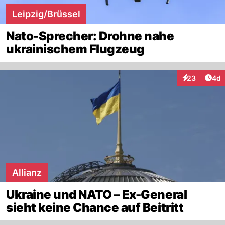
Leipzig/Brüssel
Nato-Sprecher: Drohne nahe
ukrainischem Flugzeug
Arti
23
4d
Interaktionen
Allianz
Ukraine und NATO – Ex-General
sieht keine Chance auf Beitritt