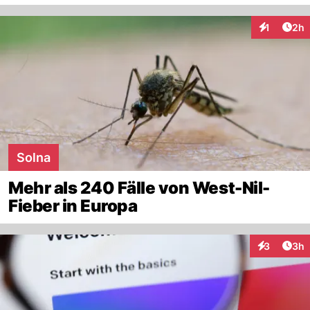
Arti
1
2h
Interaktion
Solna
Mehr als 240 Fälle von West-Nil-
Fieber in Europa
Arti
3
3h
Interaktion