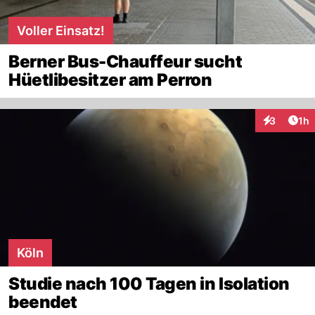
Voller Einsatz!
Berner Bus-Chauffeur sucht
Hüetlibesitzer am Perron
Art
3
1h
Interaktion
Köln
Studie nach 100 Tagen in Isolation
beendet