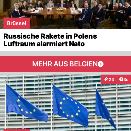
Brüssel
Russische Rakete in Polens
Luftraum alarmiert Nato
MEHR AUS BELGIEN
Arti
123
3d
Interaktionen