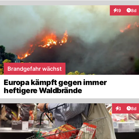
Arti
19
8d
Interaktione
Brandgefahr wächst
Europa kämpft gegen immer
heftigere Waldbrände
Arti
3
8d
Interaktion