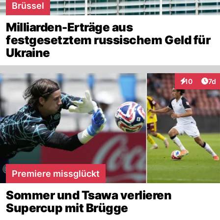
Brüssel
Milliarden-Erträge aus
festgesetztem russischem Geld für
Ukraine
Art
10
7d
Interaktione
Premiere missglückt
Sommer und Tsawa verlieren
Supercup mit Brügge