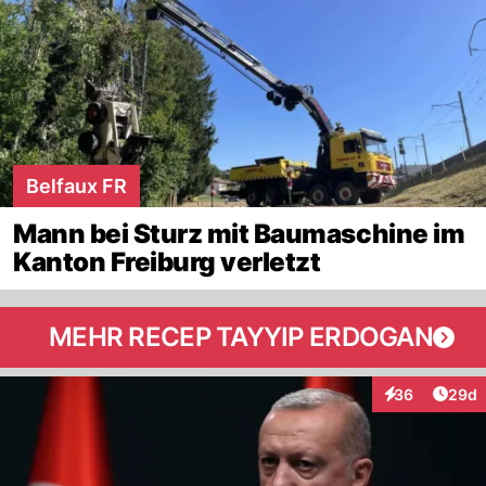
Belfaux FR
Mann bei Sturz mit Baumaschine im
Kanton Freiburg verletzt
MEHR RECEP TAYYIP ERDOGAN
Artik
36
29d
Interaktionen