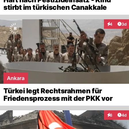
stirbt im türkischen Canakkale
Arti
4
3d
Interaktion
Ankara
Türkei legt Rechtsrahmen für
Friedensprozess mit der PKK vor
Arti
8
4d
Interaktion