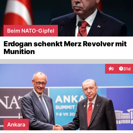
Beim NATO-Gipfel
Erdogan schenkt Merz Revolver mit
Munition
Artik
9
31d
Interaktione
Ankara