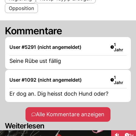
Opposition
Kommentare
Artikel ver
1
User #5291 (nicht angemeldet)
Jahr
Seine Rübe ust fällig
Artikel ver
1
User #1092 (nicht angemeldet)
Jahr
Er dog an. Dig heisst doch Hund oder?
Alle Kommentare anzeigen
Weiterlesen
Art
1
1y