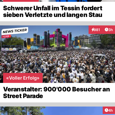
Schwerer Unfall im Tessin fordert
sieben Verletzte und langen Stau
Arti
981
3h
Interaktionen
«Voller Erfolg»
Veranstalter: 900'000 Besucher an
Street Parade
Arti
4h