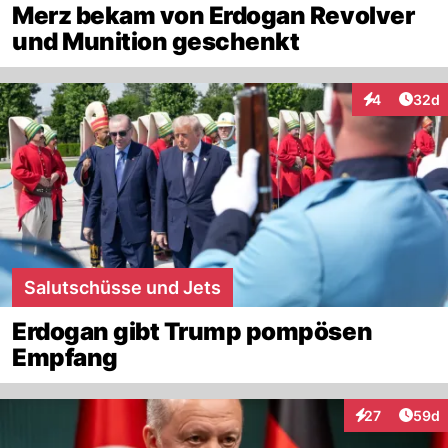
Merz bekam von Erdogan Revolver
und Munition geschenkt
Artik
4
32d
Interaktionen
Salutschüsse und Jets
Erdogan gibt Trump pompösen
Empfang
Artik
27
59d
Interaktionen