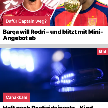
Dafür Captain weg?
Barça will Rodri – und blitzt mit Mini-
Angebot ab
Art
1d
Canakkale
Haft nach Pestizideinsatz - Kind