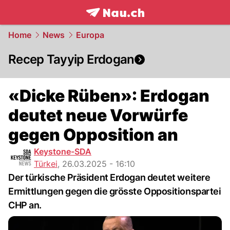
frontpage.
NAU.ch
Home
News
Europa
Recep Tayyip Erdogan
«Dicke Rüben»: Erdogan
deutet neue Vorwürfe
gegen Opposition an
Keystone-SDA
Türkei
,
26.03.2025 - 16:10
Der türkische Präsident Erdogan deutet weitere
Ermittlungen gegen die grösste Oppositionspartei
CHP an.