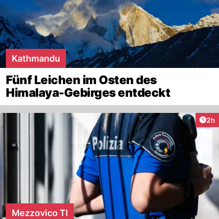
Kathmandu
Fünf Leichen im Osten des
Himalaya-Gebirges entdeckt
Arti
2h
Mezzovico TI