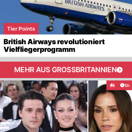
Tier Points
British Airways revolutioniert
Vielfliegerprogramm
MEHR AUS GROSSBRITANNIEN
Arti
8
5h
Interaktion