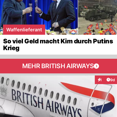
Waffenlieferant
So viel Geld macht Kim durch Putins
Krieg
MEHR BRITISH AIRWAYS
Arti
1
9d
Interaktion