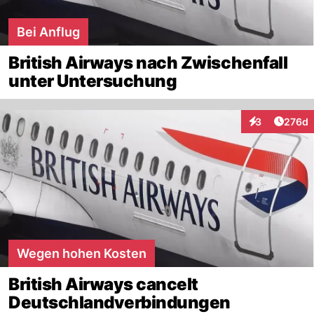
Bei Anflug
British Airways nach Zwischenfall
unter Untersuchung
Artike
3
276d
Interaktionen
Wegen hohen Kosten
British Airways cancelt
Deutschlandverbindungen