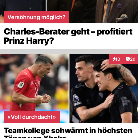
Versöhnung möglich?
Charles-Berater geht – profitiert
Prinz Harry?
Arti
10
2d
Interaktione
«Voll durchdacht»
Teamkollege schwärmt in höchsten