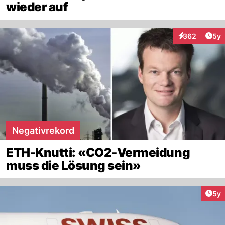
wieder auf
Arti
362
5y
Interaktionen
Negativrekord
ETH-Knutti: «CO2-Vermeidung
muss die Lösung sein»
Arti
5y