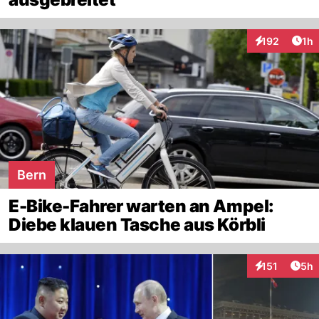
Art
192
1h
Interaktionen
Bern
E-Bike-Fahrer warten an Ampel:
Diebe klauen Tasche aus Körbli
Arti
151
5h
Interaktionen