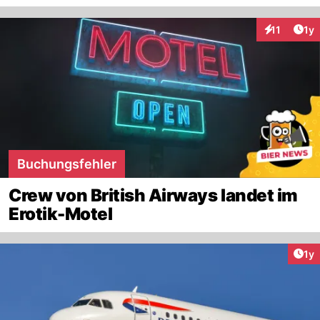
Art
11
1y
Interaktione
Buchungsfehler
Crew von British Airways landet im
Erotik-Motel
Art
1y