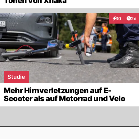
Tönen von Xhaka
Arti
30
2d
Interaktionen
Studie
Mehr Hirnverletzungen auf E-
Scooter als auf Motorrad und Velo
Footer