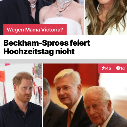
Wegen Mama Victoria?
Beckham-Spross feiert
Hochzeitstag nicht
Art
145
1d
Interaktionen