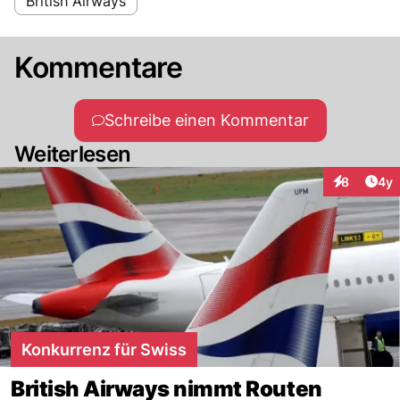
British Airways
Kommentare
Schreibe einen Kommentar
Weiterlesen
Arti
8
4y
Interaktion
Konkurrenz für Swiss
British Airways nimmt Routen