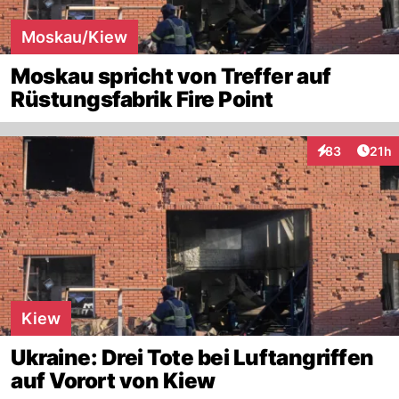
Moskau/Kiew
Moskau spricht von Treffer auf
Rüstungsfabrik Fire Point
Artik
83
21h
Interaktionen
Kiew
Ukraine: Drei Tote bei Luftangriffen
auf Vorort von Kiew