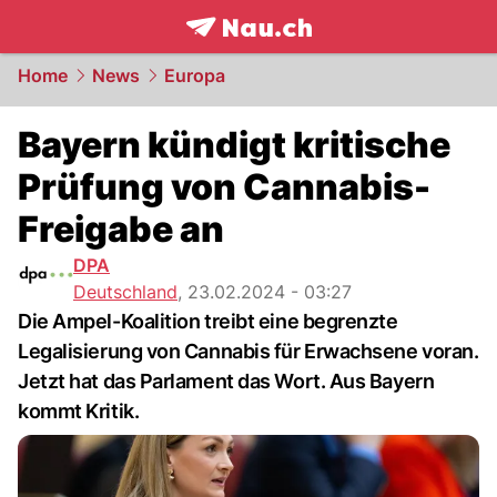
frontpage.
NAU.ch
Home
News
Europa
Bayern kündigt kritische
Prüfung von Cannabis-
Freigabe an
DPA
Deutschland
,
23.02.2024 - 03:27
Die Ampel-Koalition treibt eine begrenzte
Legalisierung von Cannabis für Erwachsene voran.
Jetzt hat das Parlament das Wort. Aus Bayern
kommt Kritik.