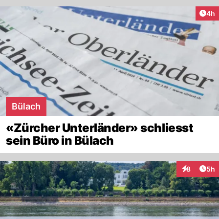
Arti
4h
Bülach
«Zürcher Unterländer» schliesst
sein Büro in Bülach
Arti
8
5h
Interaktion