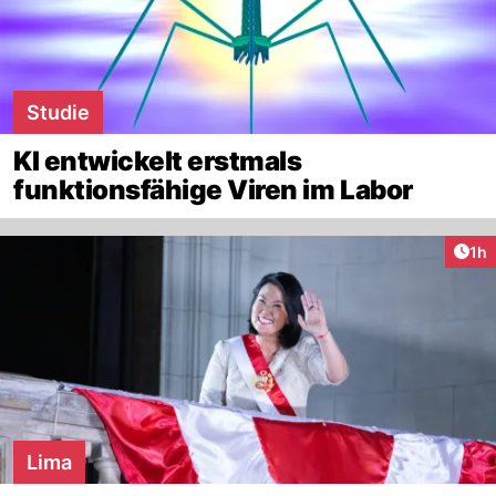
Studie
KI entwickelt erstmals
funktionsfähige Viren im Labor
Art
1h
Lima