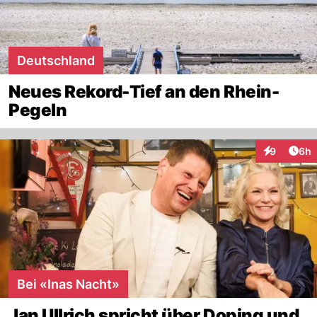
Deutschland
Neues Rekord-Tief an den Rhein-
Pegeln
Arti
9
6h
Interaktion
Bei «Inas Nacht»
Jan Ullrich spricht über Doping und