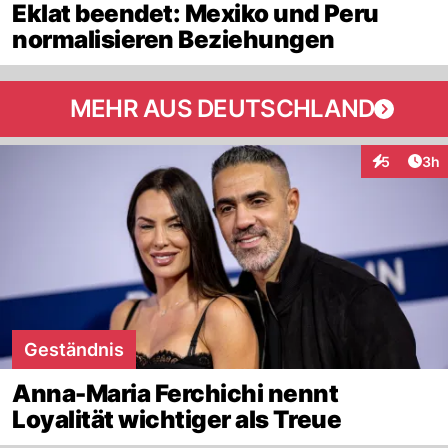
Eklat beendet: Mexiko und Peru
normalisieren Beziehungen
MEHR AUS DEUTSCHLAND
Arti
5
3h
Interaktion
Geständnis
Anna-Maria Ferchichi nennt
Loyalität wichtiger als Treue