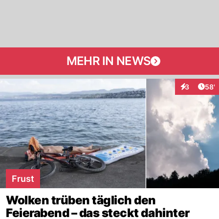
MEHR IN NEWS
Arti
3
58'
Interaktione
Frust
Wolken trüben täglich den
Feierabend – das steckt dahinter