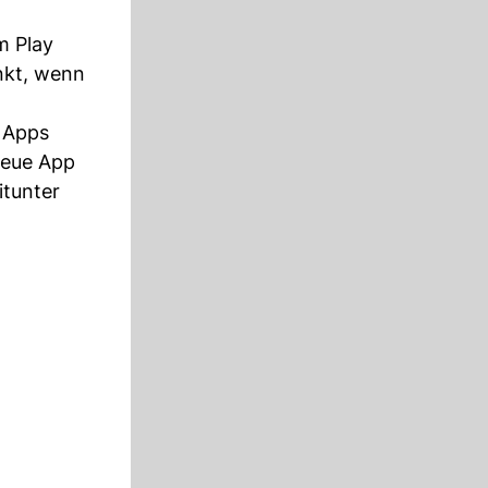
m Play
nkt, wenn
n Apps
neue App
itunter