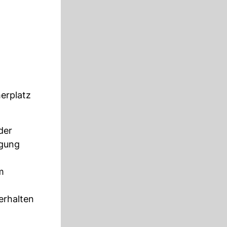
erplatz
der
ügung
m
erhalten