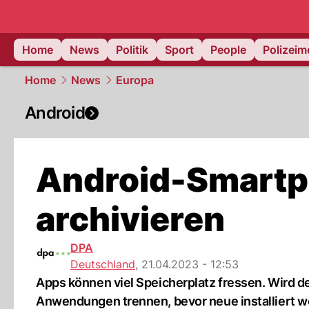
Home
News
Politik
Sport
People
Polizei
Home
News
Europa
Android
Android-Smartp
archivieren
DPA
Deutschland
,
21.04.2023 - 12:53
Apps können viel Speicherplatz fressen. Wird 
Anwendungen trennen, bevor neue installiert w