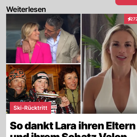
Weiterlesen
27
Inte
Ski-Rücktritt
So dankt Lara ihren Eltern
und ihrem Schatz Valon