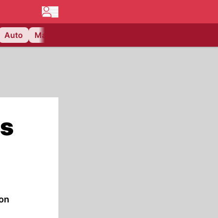
Auto
Matchcenter
Videos
Nau Plus
Lifestyle
s
von