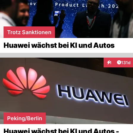
Trotz Sanktionen
Huawei wächst bei KI und Autos
Artike
1
131d
Interaktionen
Peking/Berlin
Huawei wächst bei KI und Autos -