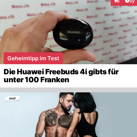
Arti
6
5y
Interaktion
Geheimtipp im Test
Die Huawei Freebuds 4i gibts für
unter 100 Franken