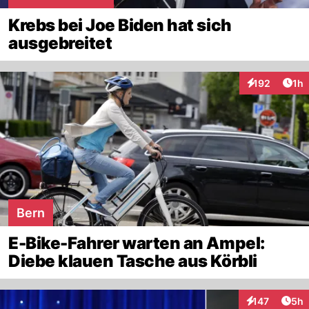
Krebs bei Joe Biden hat sich
ausgebreitet
Art
192
1h
Interaktionen
Bern
E-Bike-Fahrer warten an Ampel:
Diebe klauen Tasche aus Körbli
Arti
147
5h
Interaktionen