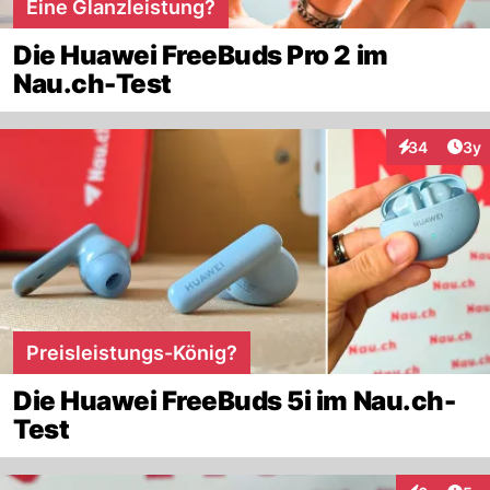
Eine Glanzleistung?
Die Huawei FreeBuds Pro 2 im
Nau.ch-Test
Arti
34
3y
Interaktionen
Preisleistungs-König?
Die Huawei FreeBuds 5i im Nau.ch-
Test