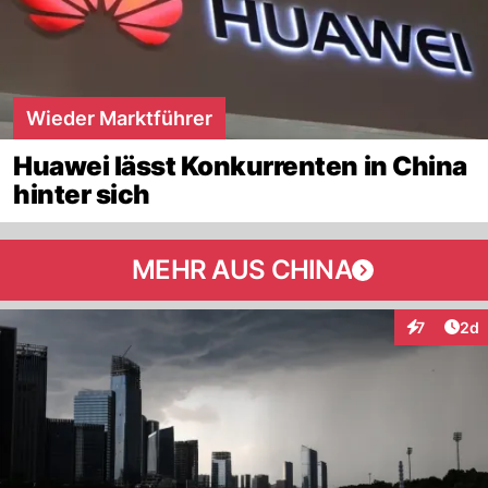
Wieder Marktführer
Huawei lässt Konkurrenten in China
hinter sich
MEHR AUS CHINA
Arti
7
2d
Interaktion