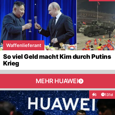
Waffenlieferant
So viel Geld macht Kim durch Putins
Krieg
MEHR HUAWEI
Artike
6
131d
Interaktionen