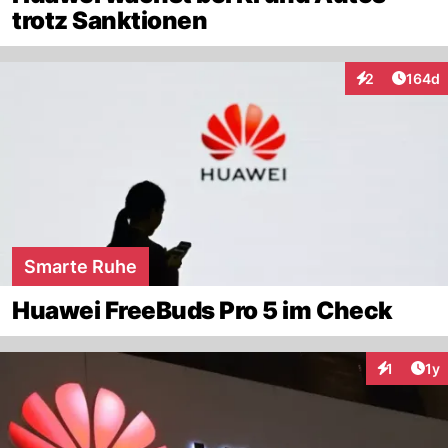
trotz Sanktionen
Artike
2
164d
Interaktionen
Smarte Ruhe
Huawei FreeBuds Pro 5 im Check
Art
1
1y
Interaktion