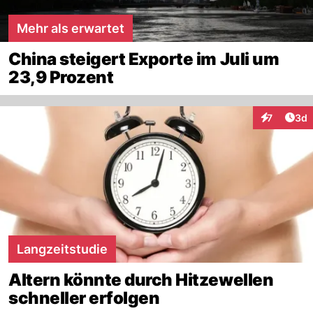
Mehr als erwartet
China steigert Exporte im Juli um
23,9 Prozent
Arti
7
3d
Interaktion
Langzeitstudie
Altern könnte durch Hitzewellen
schneller erfolgen