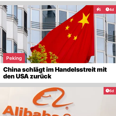
Arti
5
4d
Interaktion
Peking
China schlägt im Handelsstreit mit
den USA zurück
Arti
6d