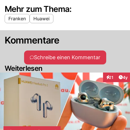
Mehr zum Thema:
Franken
Huawei
Kommentare
Schreibe einen Kommentar
Weiterlesen
Arti
21
4y
Interaktione