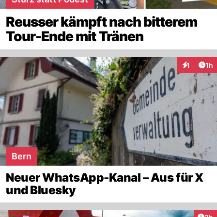
Reusser kämpft nach bitterem
Tour-Ende mit Tränen
Art
1
1h
Interaktion
Bern
Neuer WhatsApp-Kanal – Aus für X
und Bluesky
Arti