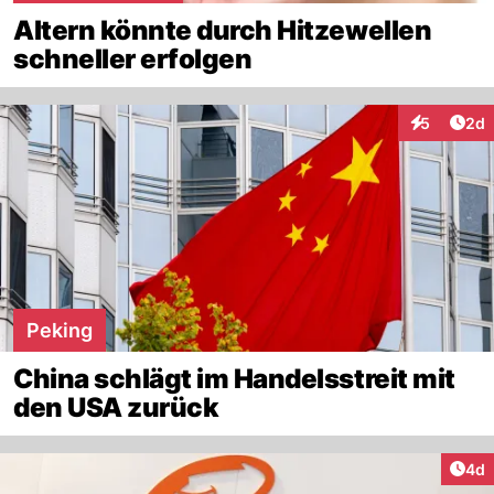
Altern könnte durch Hitzewellen
schneller erfolgen
Arti
5
2d
Interaktion
Peking
China schlägt im Handelsstreit mit
den USA zurück
Arti
4d