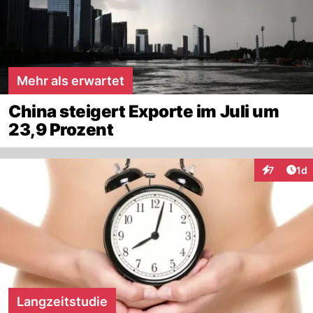
Mehr als erwartet
China steigert Exporte im Juli um
23,9 Prozent
Art
7
1d
Interaktion
Langzeitstudie