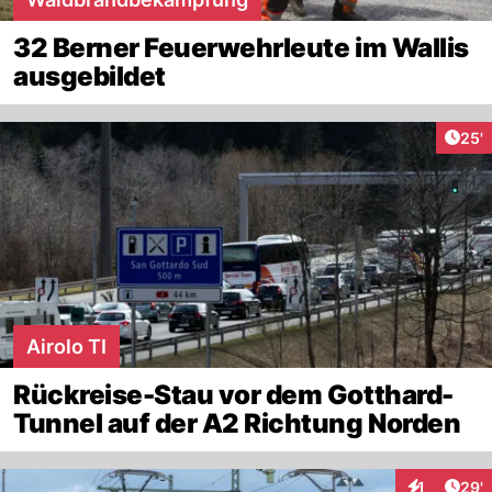
32 Berner Feuerwehrleute im Wallis
ausgebildet
Arti
25'
Airolo TI
Rückreise-Stau vor dem Gotthard-
Tunnel auf der A2 Richtung Norden
Arti
1
29'