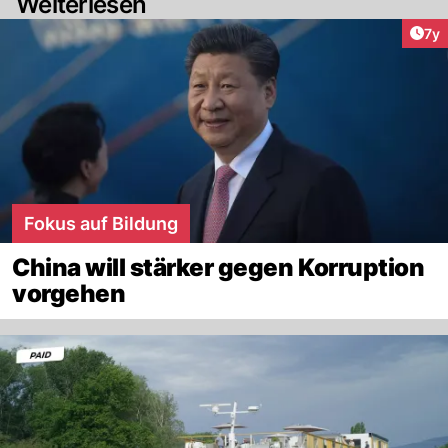
Weiterlesen
Art
7y
Fokus auf Bildung
China will stärker gegen Korruption
vorgehen