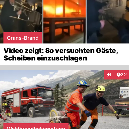
Crans-Brand
Video zeigt: So versuchten Gäste,
Scheiben einzuschlagen
Arti
1
22'
Interaktion
Waldbrandbekämpfung