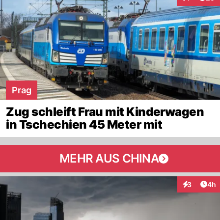
Interaktion
Prag
Zug schleift Frau mit Kinderwagen
in Tschechien 45 Meter mit
MEHR AUS CHINA
Arti
3
4h
Interaktion