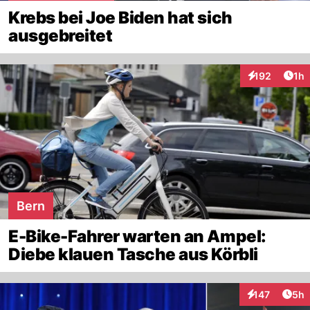
Krebs bei Joe Biden hat sich
ausgebreitet
Art
192
1h
Interaktionen
Bern
E-Bike-Fahrer warten an Ampel:
Diebe klauen Tasche aus Körbli
Arti
147
5h
Interaktionen