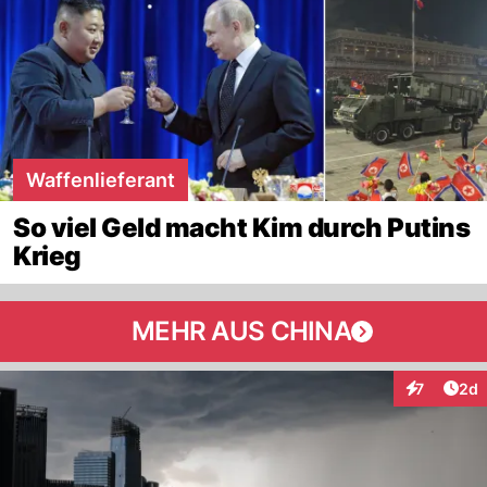
Waffenlieferant
So viel Geld macht Kim durch Putins
Krieg
MEHR AUS CHINA
Arti
7
2d
Interaktion