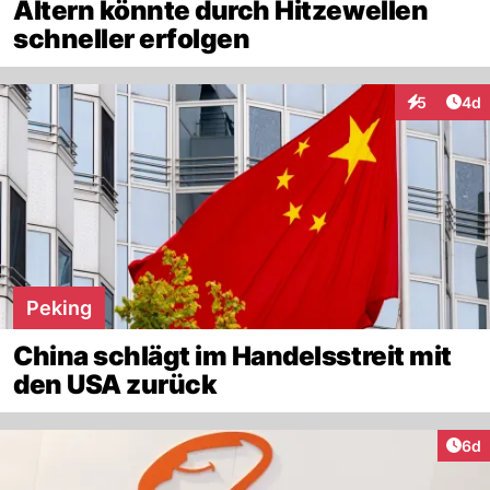
Altern könnte durch Hitzewellen
schneller erfolgen
Arti
5
4d
Interaktion
Peking
China schlägt im Handelsstreit mit
den USA zurück
Arti
6d