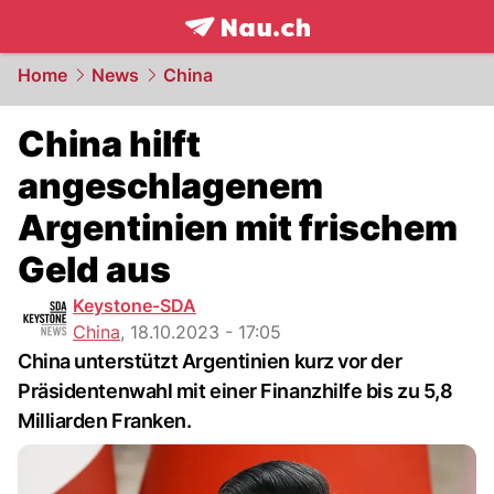
frontpage.
NAU.ch
Home
News
China
China hilft
angeschlagenem
Argentinien mit frischem
Geld aus
Keystone-SDA
China
,
18.10.2023 - 17:05
China unterstützt Argentinien kurz vor der
Präsidentenwahl mit einer Finanzhilfe bis zu 5,8
Milliarden Franken.