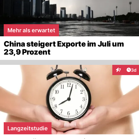
Mehr als erwartet
China steigert Exporte im Juli um
23,9 Prozent
Arti
7
3d
Interaktion
Langzeitstudie