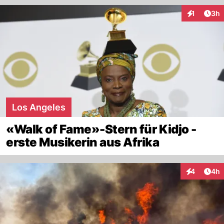
Arti
1
3h
Interaktion
Los Angeles
«Walk of Fame»-Stern für Kidjo -
erste Musikerin aus Afrika
Arti
4
4h
Interaktion