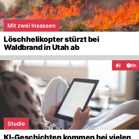
Mit zwei Insassen
Löschhelikopter stürzt bei
Waldbrand in Utah ab
Arti
2
8h
Interaktion
Studie
KI-Geschichten kommen bei vielen