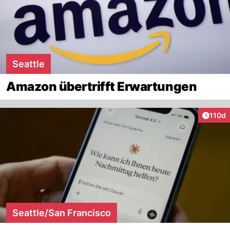
Seattle
Amazon übertrifft Erwartungen
Artike
110d
Seattle/San Francisco