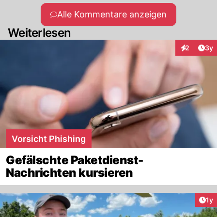
Alle Kommentare anzeigen
Weiterlesen
Arti
2
3y
Interaktion
Vorsicht Phishing
Gefälschte Paketdienst-
Nachrichten kursieren
Art
1y