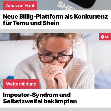
Amazon Haul
Neue Billig-Plattform als Konkurrenz
für Temu und Shein
Arti
14'
Weiterbildung
Impostor-Syndrom und
Selbstzweifel bekämpfen