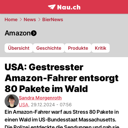
frontpage.
NAU.ch
Home
News
BierNews
Amazon
Übersicht
Geschichte
Produkte
Kritik
USA: Gestresster
Amazon-Fahrer entsorgt
80 Pakete im Wald
Sandra Morgenroth
USA
,
29.12.2024 - 07:56
Ein Amazon-Fahrer warf aus Stress 80 Pakete in
einen Wald im US-Bundesstaat Massachusetts.
Die Polizei entdeckte die Sendungen und gab sie