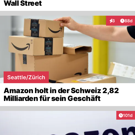
Wall Street
Artik
3
88d
Interaktionen
Seattle/Zürich
Amazon holt in der Schweiz 2,82
Milliarden für sein Geschäft
Artike
101d