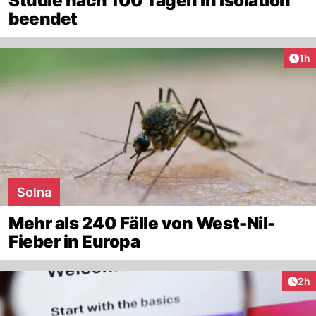
Studie nach 100 Tagen in Isolation
beendet
Art
1h
Solna
Mehr als 240 Fälle von West-Nil-
Fieber in Europa
Arti
2h