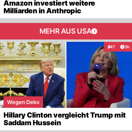
Amazon investiert weitere
Milliarden in Anthropic
MEHR AUS USA
Arti
47
3h
Interaktionen
Wegen Deko
Hillary Clinton vergleicht Trump mit
Saddam Hussein