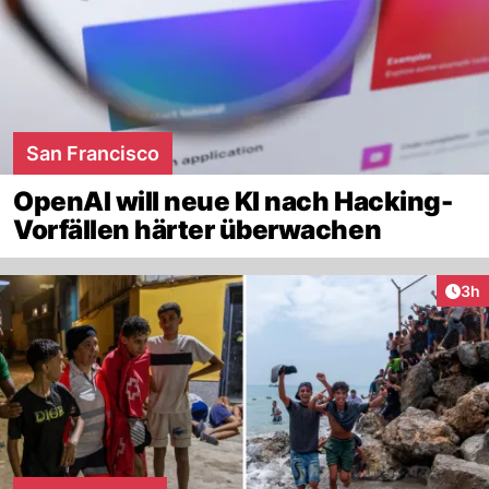
San Francisco
OpenAI will neue KI nach Hacking-
Vorfällen härter überwachen
Arti
3h