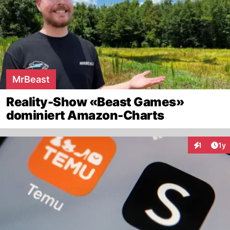
MrBeast
Reality-Show «Beast Games»
dominiert Amazon-Charts
Art
1
1y
Interaktion