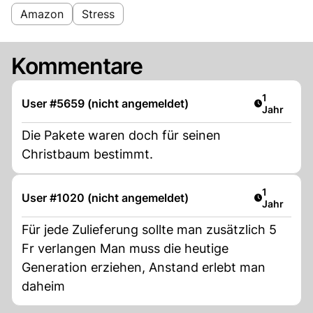
Amazon
Stress
Kommentare
Artikel ver
1
User #5659 (nicht angemeldet)
Jahr
Die Pakete waren doch für seinen
Christbaum bestimmt.
Artikel ver
1
User #1020 (nicht angemeldet)
Jahr
Für jede Zulieferung sollte man zusätzlich 5
Fr verlangen Man muss die heutige
Generation erziehen, Anstand erlebt man
daheim