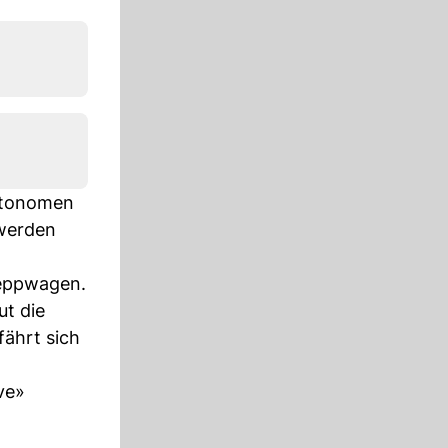
autonomen
 werden
leppwagen.
ut die
fährt sich
ve»