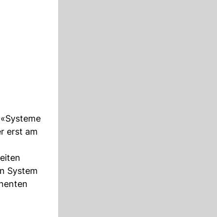
: «Systeme
r erst am
eiten
in System
onenten