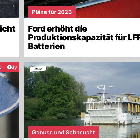
Pläne für 2023
icht
Ford erhöht die
Produktionskapazität für LF
Batterien
Artikel veröffentlicht:
6
3y
teraktionen
Genuss und Sehnsucht