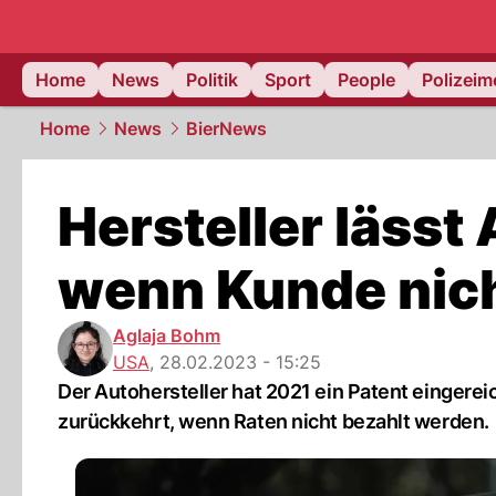
Home
News
Politik
Sport
People
Polizei
Home
News
BierNews
Hersteller lässt
wenn Kunde nich
Aglaja Bohm
USA
,
28.02.2023 - 15:25
Der Autohersteller hat 2021 ein Patent eingereic
zurückkehrt, wenn Raten nicht bezahlt werden.