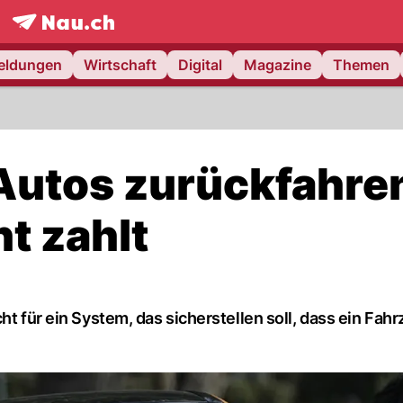
frontpage.
NAU.ch
meldungen
Wirtschaft
Digital
Magazine
Themen
 Autos zurückfahre
t zahlt
ht für ein System, das sicherstellen soll, dass ein Fah