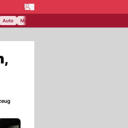
Auto
Matchcenter
Videos
Nau Plus
Lifestyle
n,
rzeug