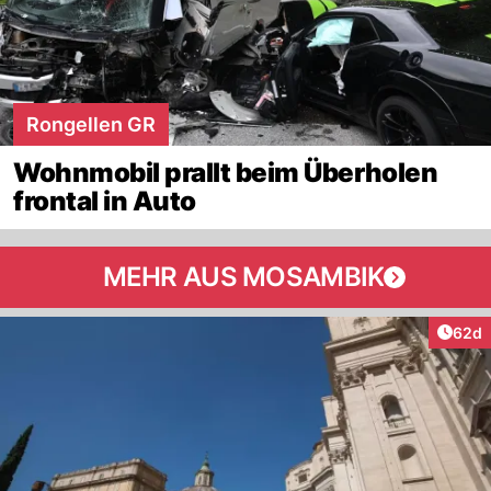
Rongellen GR
Wohnmobil prallt beim Überholen
frontal in Auto
MEHR AUS MOSAMBIK
Artik
62d