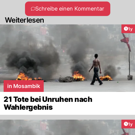
Schreibe einen Kommentar
Weiterlesen
Art
1y
in Mosambik
21 Tote bei Unruhen nach
Wahlergebnis
Art
1y