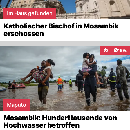
Im Haus gefunden
Katholischer Bischof in Mosambik
erschossen
Artike
2
199d
Interaktionen
Maputo
Mosambik: Hunderttausende von
Hochwasser betroffen