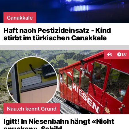
Canakkale
Haft nach Pestizideinsatz - Kind
stirbt im türkischen Canakkale
Arti
5
18'
Interaktion
Nau.ch kennt Grund
Igitt! In Niesenbahn hängt «Nicht
spucken»-Schild