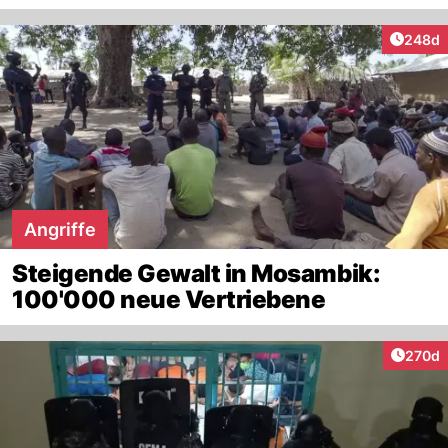
Artikel
248d
Angriffe
Steigende Gewalt in Mosambik:
100'000 neue Vertriebene
Artike
270d