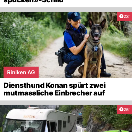
Arti
23'
Riniken AG
Diensthund Konan spürt zwei
mutmassliche Einbrecher auf
Arti
25'