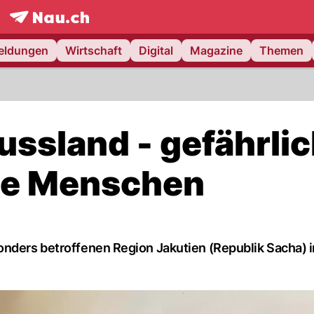
frontpage.
NAU.ch
meldungen
Wirtschaft
Digital
Magazine
Themen
ussland - gefährli
die Menschen
onders betroffenen Region Jakutien (Republik Sacha) 