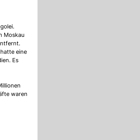
golei.
ch Moskau
ntfernt.
hatte eine
ien. Es
illionen
räfte waren