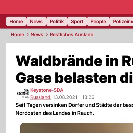
Home
News
Politik
Sport
People
Polizei
Home
News
Restliches Ausland
Waldbrände in R
Gase belasten 
Keystone-SDA
Russland
,
13.08.2021 - 13:26
Seit Tagen versinken Dörfer und Städte der bes
Nordosten des Landes in Rauch.