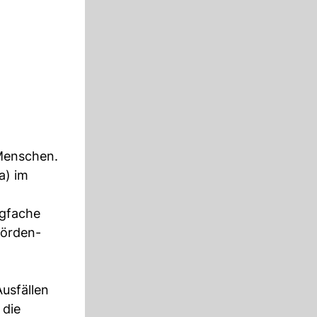
Menschen.
a) im
igfache
hörden-
usfällen
 die