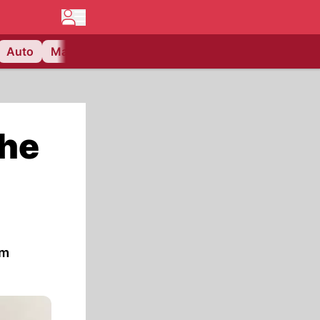
Auto
Matchcenter
Videos
Nau Plus
Lifestyle
che
im