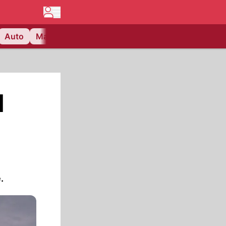
Auto
Matchcenter
Videos
Nau Plus
Lifestyle
d
.