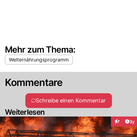
Mehr zum Thema:
Welternährungsprogramm
Kommentare
Schreibe einen Kommentar
Weiterlesen
Arti
7
3y
Interaktion