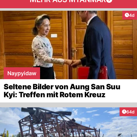
Arti
4d
Naypyidaw
Seltene Bilder von Aung San Suu
Kyi: Treffen mit Rotem Kreuz
Artik
64d