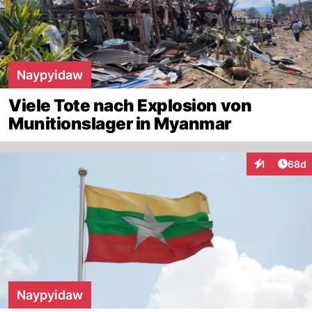
Naypyidaw
Viele Tote nach Explosion von
Munitionslager in Myanmar
Artik
1
68d
Interaktione
Naypyidaw