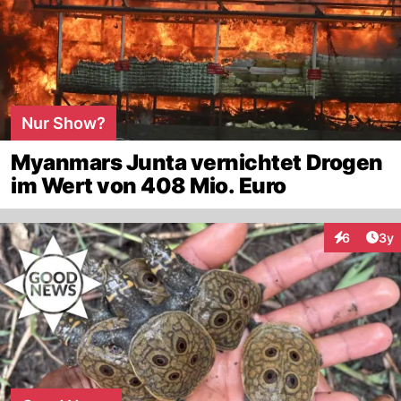
Nur Show?
Myanmars Junta vernichtet Drogen
im Wert von 408 Mio. Euro
Arti
6
3y
Interaktion