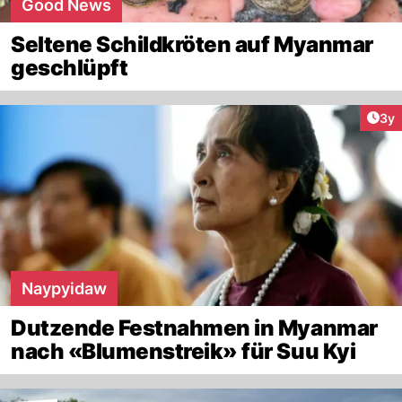
Good News
Seltene Schildkröten auf Myanmar
geschlüpft
Arti
3y
Naypyidaw
Dutzende Festnahmen in Myanmar
nach «Blumenstreik» für Suu Kyi