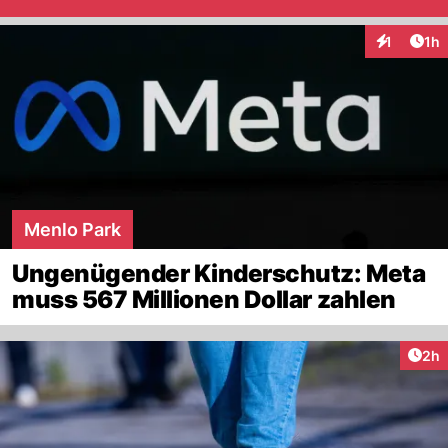
Art
1
1h
Interaktion
Menlo Park
Ungenügender Kinderschutz: Meta
muss 567 Millionen Dollar zahlen
Arti
2h