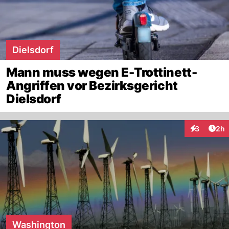
Dielsdorf
Mann muss wegen E-Trottinett-
Angriffen vor Bezirksgericht
Dielsdorf
Arti
3
2h
Interaktion
Washington