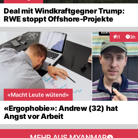
Deal mit Windkraftgegner Trump:
RWE stoppt Offshore-Projekte
Arti
11
3h
Interaktione
«Macht Leute wütend»
«Ergophobie»: Andrew (32) hat
Angst vor Arbeit
MEHR AUS MYANMAR