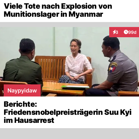
Viele Tote nach Explosion von
Munitionslager in Myanmar
Artik
3
99d
Interaktionen
Naypyidaw
Berichte:
Friedensnobelpreisträgerin Suu Kyi
im Hausarrest