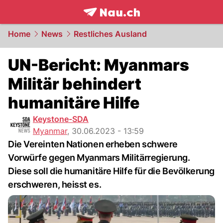
frontpage.
NAU.ch
Home
News
Restliches Ausland
UN-Bericht: Myanmars
Militär behindert
humanitäre Hilfe
Keystone-SDA
Myanmar
,
30.06.2023 - 13:59
Die Vereinten Nationen erheben schwere
Vorwürfe gegen Myanmars Militärregierung.
Diese soll die humanitäre Hilfe für die Bevölkerung
erschweren, heisst es.