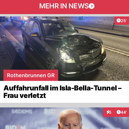
MEHR IN NEWS
Arti
25'
Rothenbrunnen GR
Auffahrunfall im Isla-Bella-Tunnel –
Frau verletzt
Arti
5
44'
Interaktione