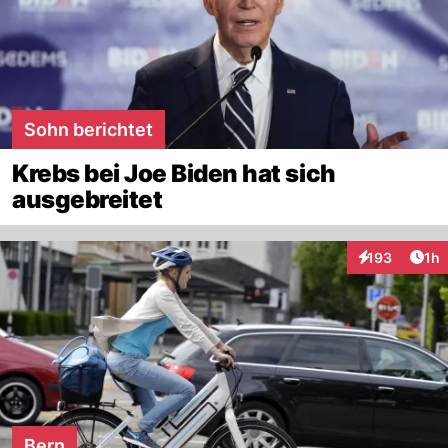
Sohn berichtet
Krebs bei Joe Biden hat sich
ausgebreitet
Art
193
1h
Interaktionen
Bern