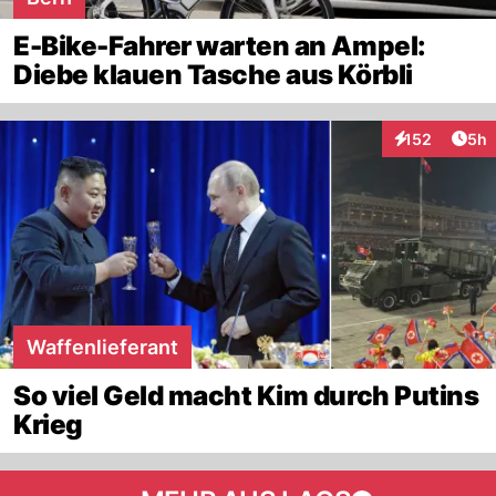
E-Bike-Fahrer warten an Ampel:
Diebe klauen Tasche aus Körbli
Arti
152
5h
Interaktionen
Waffenlieferant
So viel Geld macht Kim durch Putins
Krieg