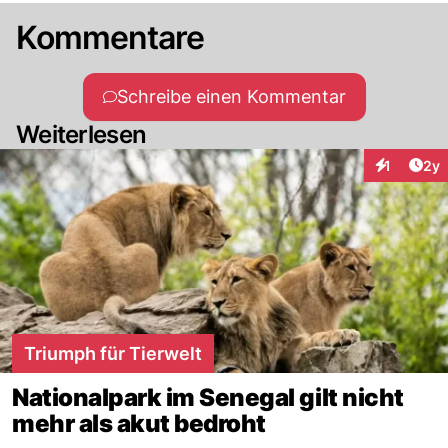
Kommentare
Schreibe einen Kommentar
Weiterlesen
Arti
1
2y
Interaktion
Triumph für Tierwelt
Nationalpark im Senegal gilt nicht
mehr als akut bedroht