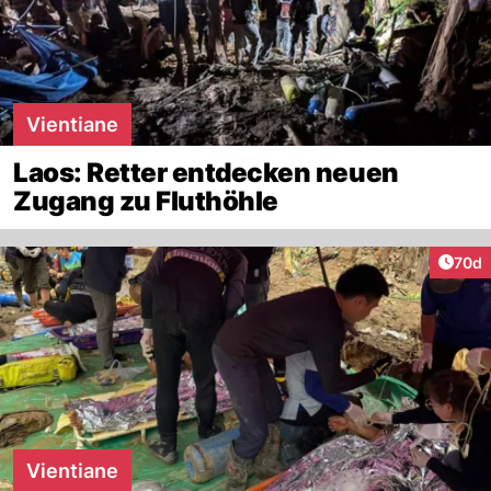
Vientiane
Laos: Retter entdecken neuen
Zugang zu Fluthöhle
Artik
70d
Vientiane