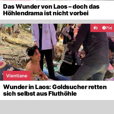
Das Wunder von Laos – doch das
Höhlendrama ist nicht vorbei
Artik
3
71d
Interaktione
Vientiane
Wunder in Laos: Goldsucher retten
sich selbst aus Fluthöhle