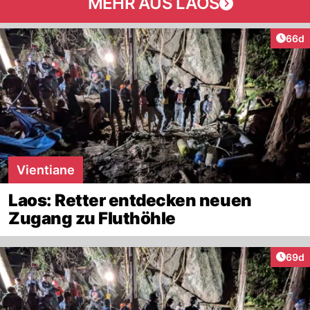
MEHR AUS LAOS
Artik
66d
Vientiane
Laos: Retter entdecken neuen
Zugang zu Fluthöhle
Artik
69d