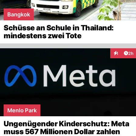
Bangkok
Schüsse an Schule in Thailand:
mindestens zwei Tote
Arti
1
2h
Interaktion
Menlo Park
Ungenügender Kinderschutz: Meta
muss 567 Millionen Dollar zahlen