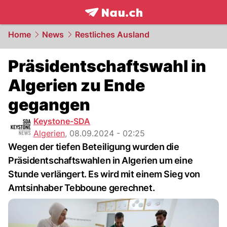
frontpage.
NAU.ch
Home
News
Restliches Ausland
Präsidentschaftswahl in
Algerien zu Ende
gegangen
Keystone-SDA
Algerien
,
08.09.2024 - 02:25
Wegen der tiefen Beteiligung wurden die
Präsidentschaftswahlen in Algerien um eine
Stunde verlängert. Es wird mit einem Sieg von
Amtsinhaber Tebboune gerechnet.