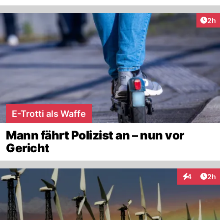
Arti
2h
E-Trotti als Waffe
Mann fährt Polizist an – nun vor
Gericht
Arti
4
2h
Interaktion