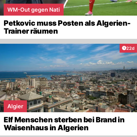
WM-Out gegen Nati
Petkovic muss Posten als Algerien-
Trainer räumen
Artik
22d
Algier
Elf Menschen sterben bei Brand in
Waisenhaus in Algerien