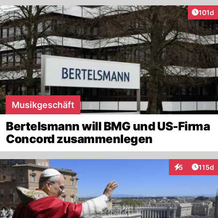
Artike
101d
Musikgeschäft
Bertelsmann will BMG und US-Firma
Concord zusammenlegen
Artike
5
115d
Interaktionen