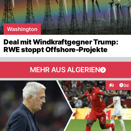
Washington
Deal mit Windkraftgegner Trump:
RWE stoppt Offshore-Projekte
MEHR AUS ALGERIEN
Arti
9
3d
Interaktion