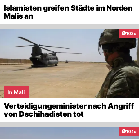
Islamisten greifen Städte im Norden
Malis an
Artike
103d
In Mali
Verteidigungsminister nach Angriff
von Dschihadisten tot
Artike
104d