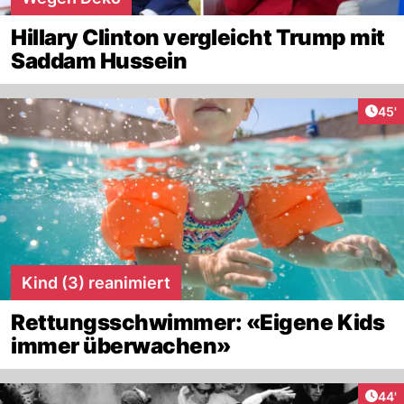
Hillary Clinton vergleicht Trump mit
Saddam Hussein
Arti
45'
Kind (3) reanimiert
Rettungsschwimmer: «Eigene Kids
immer überwachen»
Arti
44'