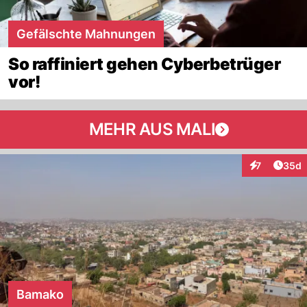
Gefälschte Mahnungen
So raffiniert gehen Cyberbetrüger
vor!
MEHR AUS MALI
Artik
7
35d
Interaktionen
Bamako