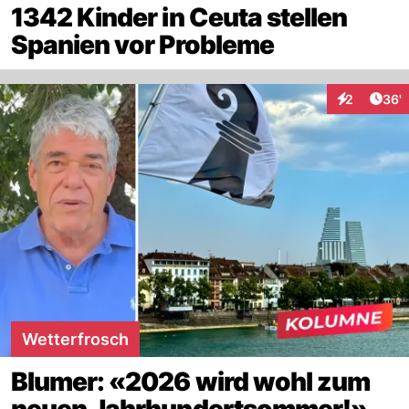
1342 Kinder in Ceuta stellen
Spanien vor Probleme
Arti
2
36'
Interaktione
Wetterfrosch
Blumer: «2026 wird wohl zum
neuen Jahrhundertsommer!»