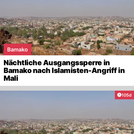
Bamako
Nächtliche Ausgangssperre in
Bamako nach Islamisten-Angriff in
Mali
Artike
105d