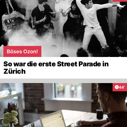
Böses Ozon!
So war die erste Street Parade in
Zürich
Arti
44'