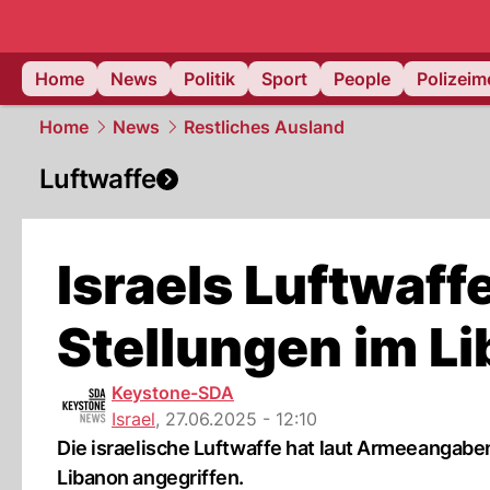
Home
News
Politik
Sport
People
Polizei
Home
News
Restliches Ausland
Luftwaffe
Israels Luftwaffe
Stellungen im L
Keystone-SDA
Israel
,
27.06.2025 - 12:10
Die israelische Luftwaffe hat laut Armeeangaben
Libanon angegriffen.