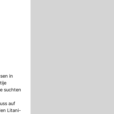
sen in
ije
ge suchten
uss auf
en Litani-