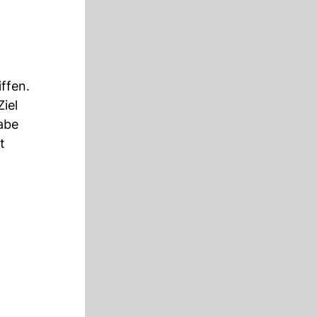
ffen.
iel
habe
t