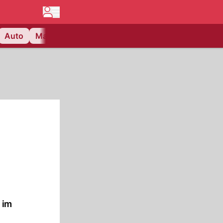
Auto
Matchcenter
Videos
Nau Plus
Lifestyle
 im