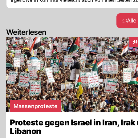
Irgendwann kommts vielleicht auch von allen Seiten z
All
Weiterlesen
1
Int
Massenproteste
Proteste gegen Israel in Iran, Irak
Libanon