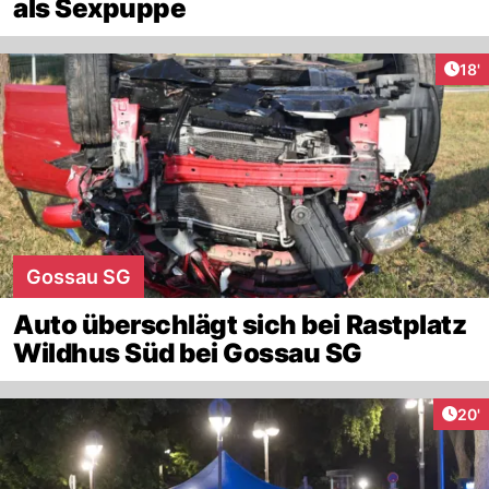
als Sexpuppe
Arti
18'
Gossau SG
Auto überschlägt sich bei Rastplatz
Wildhus Süd bei Gossau SG
Arti
20'