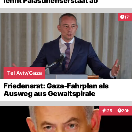
lehnt Palästinenserstaat ab
Arti
17'
Tel Aviv/Gaza
Friedensrat: Gaza-Fahrplan als
Ausweg aus Gewaltspirale
Artik
125
20h
Interaktionen