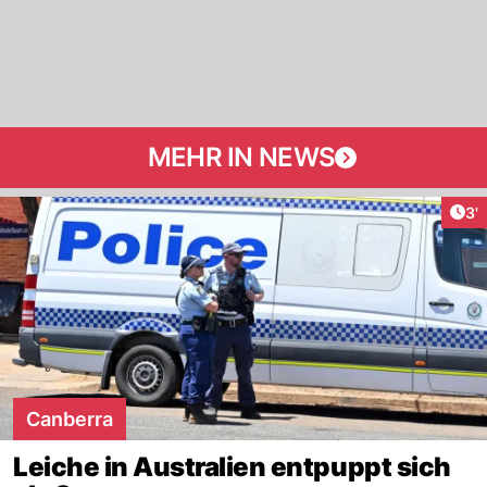
MEHR IN NEWS
Art
3'
Canberra
Leiche in Australien entpuppt sich