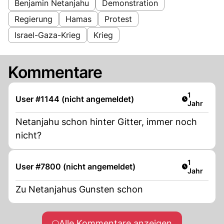
Benjamin Netanjahu
Demonstration
Regierung
Hamas
Protest
Israel-Gaza-Krieg
Krieg
Kommentare
Artikel ver
1
User #1144 (nicht angemeldet)
Jahr
Netanjahu schon hinter Gitter, immer noch
nicht?
Artikel ver
1
User #7800 (nicht angemeldet)
Jahr
Zu Netanjahus Gunsten schon
Alle Kommentare anzeigen