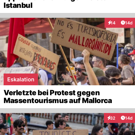
Istanbul
Artik
14
14d
Interaktionen
Eskalation
Verletzte bei Protest gegen
Massentourismus auf Mallorca
Artik
32
14d
Interaktionen