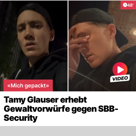
Arti
48'
«Mich gepackt»
Tamy Glauser erhebt
Gewaltvorwürfe gegen SBB-
Security