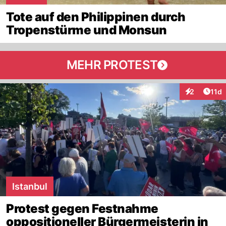
Tote auf den Philippinen durch
Tropenstürme und Monsun
MEHR PROTEST
Artik
2
11d
Interaktione
Istanbul
Protest gegen Festnahme
oppositioneller Bürgermeisterin in