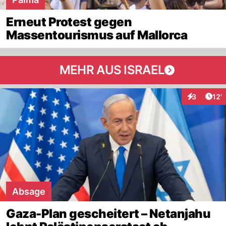
Erneut Protest gegen
Massentourismus auf Mallorca
MEHR AUS ISRAEL
Arti
3
12'
Interaktion
Absage
Gaza-Plan gescheitert – Netanjahu