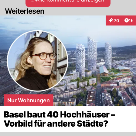
Weiterlesen
Art
170
1h
Interaktionen
Nur Wohnungen
Basel baut 40 Hochhäuser –
Vorbild für andere Städte?