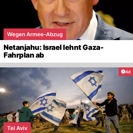
Wegen Armee-Abzug
Netanjahu: Israel lehnt Gaza-
Fahrplan ab
Arti
4d
Tel Aviv