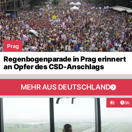
Prag
Regenbogenparade in Prag erinnert
an Opfer des CSD-Anschlags
MEHR AUS DEUTSCHLAND
Arti
2
3h
Interaktion