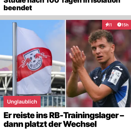
Studie nach 100 Tagen in Isolation
beendet
Artik
11
15h
Interaktionen
Unglaublich
Er reiste ins RB-Trainingslager –
dann platzt der Wechsel