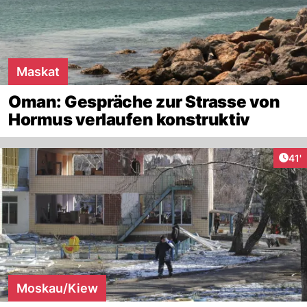
Maskat
Oman: Gespräche zur Strasse von
Hormus verlaufen konstruktiv
Arti
41'
Moskau/Kiew