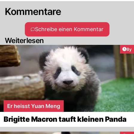
Kommentare
Schreibe einen Kommentar
Weiterlesen
Arti
8y
Er heisst Yuan Meng
Brigitte Macron tauft kleinen Panda