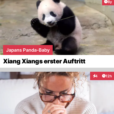
Arti
8y
Japans Panda-Baby
Xiang Xiangs erster Auftritt
Artik
4
12h
Interaktione