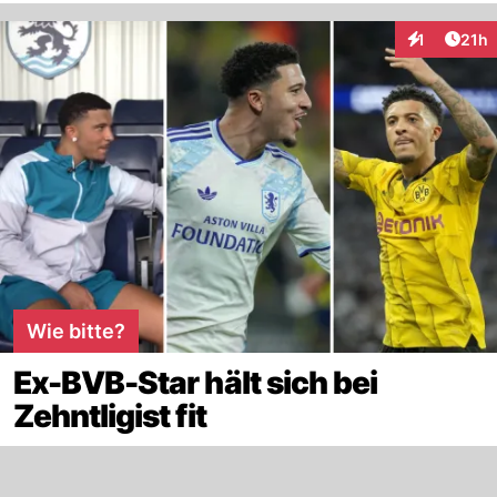
Artik
1
21h
Interaktione
Wie bitte?
Ex-BVB-Star hält sich bei
Zehntligist fit