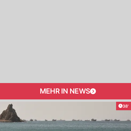
MEHR IN NEWS
Arti
38'