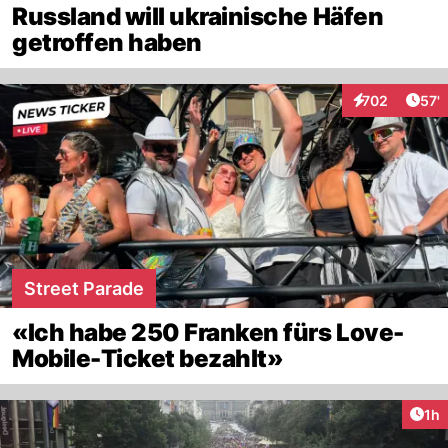
Russland will ukrainische Häfen
getroffen haben
Arti
702
57'
Interaktionen
Street Parade
«Ich habe 250 Franken fürs Love-
Mobile-Ticket bezahlt»
Art
1h