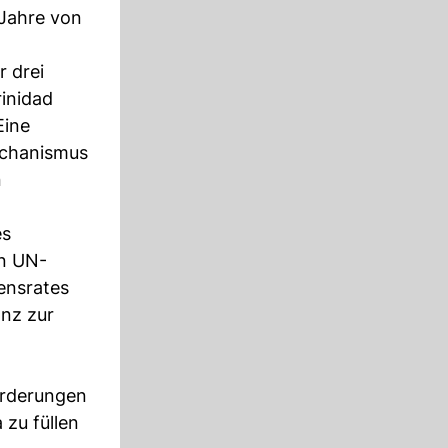
 Jahre von
r drei
rinidad
Eine
echanismus
n
es
en UN-
ensrates
anz zur
orderungen
zu füllen