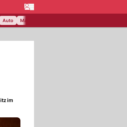
Auto
Matchcenter
Videos
Nau Plus
Lifestyle
itz im