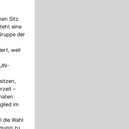
nen Sitz
teht eine
 Gruppe der
ert, weil
 UN-
sitzen,
rzeit –
omaten
glied im
il die Wahl
immung zu