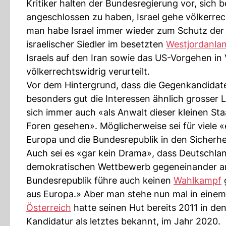
Kritiker halten der Bundesregierung vor, sich 
angeschlossen zu haben, Israel gehe völkerrec
man habe Israel immer wieder zum Schutz der 
israelischer Siedler im besetzten
Westjordanla
Israels auf den Iran sowie das US-Vorgehen in
völkerrechtswidrig verurteilt.
Vor dem Hintergrund, dass die Gegenkandida
besonders gut die Interessen ähnlich grosser
sich immer auch «als Anwalt dieser kleinen St
Foren gesehen». Möglicherweise sei für viele «
Europa und die Bundesrepublik in den Sicherhe
Auch sei es «gar kein Drama», dass Deutschla
demokratischen Wettbewerb gegeneinander an
Bundesrepublik führe auch keinen
Wahlkampf
g
aus Europa.» Aber man stehe nun mal in eine
Österreich
hatte seinen Hut bereits 2011 in de
Kandidatur als letztes bekannt, im Jahr 2020.