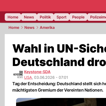
Home
News
Politik
Sport
People
Polizei
Home
News
Amerika
Wahl in UN-Siche
Deutschland dro
Keystone-SDA
USA
,
03.06.2026 - 07:01
Tag der Entscheidung: Deutschland stellt sich h
mächtigsten Gremium der Vereinten Nationen.