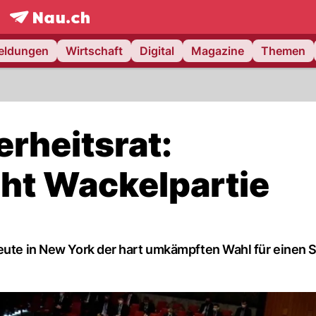
frontpage.
NAU.ch
meldungen
Wirtschaft
Digital
Magazine
Themen
rheitsrat:
ht Wackelpartie
eute in New York der hart umkämpften Wahl für einen S