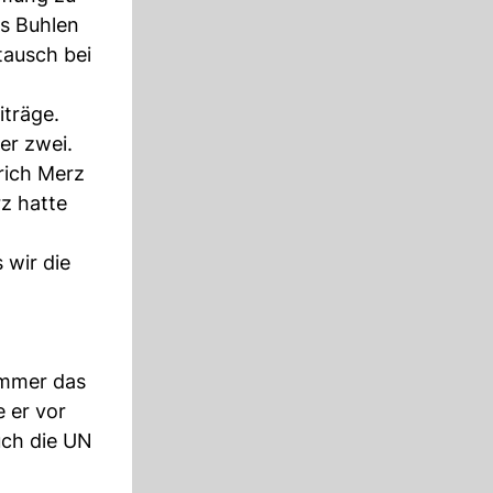
as Buhlen
tausch bei
iträge.
er zwei.
rich Merz
rz hatte
 wir die
immer das
 er vor
uch die UN