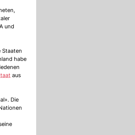
neten,
aler
SA und
e Staaten
hland habe
hiedenen
taat
aus
al». Die
 Nationen
seine