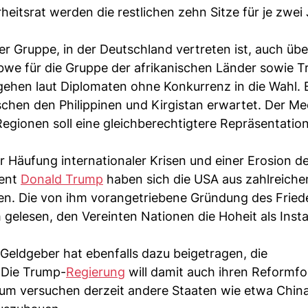
eitsrat werden die restlichen zehn Sitze für je zwei
r Gruppe, in der Deutschland vertreten ist, auch übe
bwe für die Gruppe der afrikanischen Länder sowie T
gehen laut Diplomaten ohne Konkurrenz in die Wahl. 
hen den Philippinen und Kirgistan erwartet. Der M
Regionen soll eine gleichberechtigtere Repräsentatio
r Häufung internationaler Krisen und einer Erosion d
dent
Donald Trump
haben sich die USA aus zahlreich
. Die von ihm vorangetriebene Gründung des Fried
h gelesen, den Vereinten Nationen die Hoheit als Inst
Geldgeber hat ebenfalls dazu beigetragen, die
. Die Trump-
Regierung
will damit auch ihren Reformf
um versuchen derzeit andere Staaten wie etwa China 