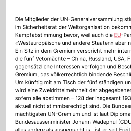
Die Mitglieder der UN-Generalversammlung st
im Sicherheitsrat der Weltorganisation bekom
Kampfabstimmung bevor, weil auch die
EU
-Pa
«Westeuropäische und andere Staaten» aber nu
Ein Sitz in dem Gremium verspricht mehr interna
die fünf Vetomächte – China, Russland, USA, Fr
gegensätzliche Interessen verfolgen und Besch
Gremium, das völkerrechtlich bindende Beschl
Um künftig mit am Tisch der fünf ständigen und
wird eine Zweidrittelmehrheit der abgegebene
sofern alle abstimmen – 128 der insgesamt 193
aktuell nicht stimmberechtigt sind. Die Bundesr
mächtigsten UN-Gremium und ist laut Diplomate
Bundesaussenminister Johann Wadephul (CDU)
alles andere als ausgemacht ist, ist er seit F