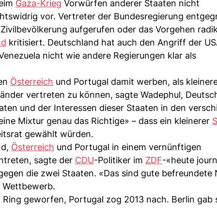
beim
Gaza-Krieg
Vorwürfen anderer Staaten nicht
htswidrig vor. Vertreter der Bundesregierung entgeg
Zivilbevölkerung aufgerufen oder das Vorgehen radik
nd
kritisiert. Deutschland hat auch den Angriff der U
 Venezuela nicht wie andere Regierungen klar als
ten
Österreich
und Portugal damit werben, als kleiner
 Länder vertreten zu können, sagte Wadephul, Deutsc
aaten und der Interessen dieser Staaten in den versc
eine Mixtur genau das Richtige» – dass ein kleinerer
S
itsrat gewählt würden.
nd,
Österreich
und Portugal in einem vernünftigen
treten, sagte der
CDU
-Politiker im
ZDF
-«heute journ
egen die zwei Staaten. «Das sind gute befreundete
m Wettbewerb.
n Ring geworfen, Portugal zog 2013 nach. Berlin gab 