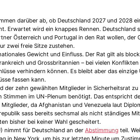
immen darüber ab, ob Deutschland 2027 und 2028 ei
mt. Erwartet wird ein knappes Rennen. Deutschland s
rtner Österreich und Portugal in den Rat wollen, der
r zwei freie Sitze zustehen.
tionales Gewicht und Einfluss. Der Rat gilt als blocki
ankreich und Grossbritannien – bei vielen Konflikten
lüsse verhindern können. Es bleibt aber das einzige
üsse fassen kann.
 der zehn gewählten Mitglieder in Sicherheitsrat zu 
n Stimmen im UN-Plenum benötigt. Das entspricht de
 Mitglieder, da Afghanistan und Venezuela laut Dipl
epublik sass bereits sechsmal als nicht ständiges Mit
n bisher bei keiner Wahl gescheitert.
 nimmt für Deutschland an der
Abstimmung
teil. We
reitag in New York, um bis zur letzten Minute um Zust