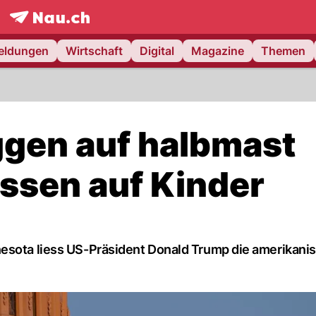
frontpage.
NAU.ch
meldungen
Wirtschaft
Digital
Magazine
Themen
ggen auf halbmast
ssen auf Kinder
nesota liess US-Präsident Donald Trump die amerikani