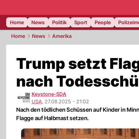
Home
News
Politik
Sport
People
Polizei
Home
News
Amerika
Trump setzt Fla
nach Todesschü
Keystone-SDA
USA
,
27.08.2025 - 21:02
Nach den tödlichen Schüssen auf Kinder in Min
Flagge auf Halbmast setzen.