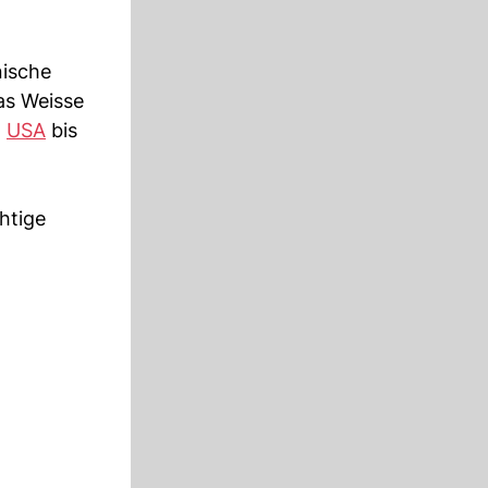
nische
as Weisse
n
USA
bis
htige