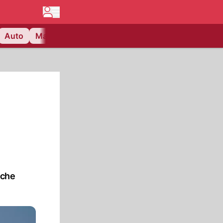
Auto
Matchcenter
Videos
Nau Plus
Lifestyle
sche