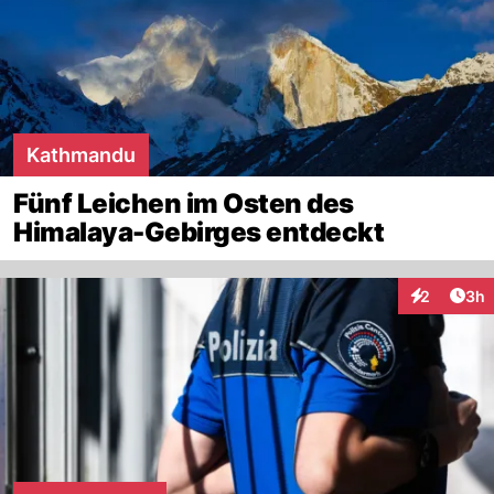
Kathmandu
Fünf Leichen im Osten des
Himalaya-Gebirges entdeckt
Arti
2
3h
Interaktion