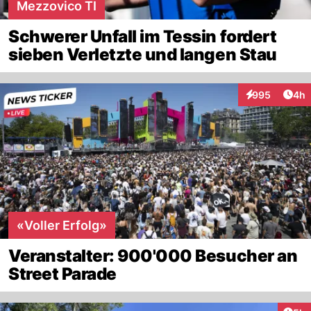
Mezzovico TI
Schwerer Unfall im Tessin fordert
sieben Verletzte und langen Stau
Arti
995
4h
Interaktionen
«Voller Erfolg»
Veranstalter: 900'000 Besucher an
Street Parade