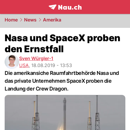
frontpage.
NAU.ch
Home
News
Amerika
Nasa und SpaceX proben
den Ernstfall
Sven Würgler-1
USA
,
18.08.2019 - 13:53
Die amerikansiche Raumfahrtbehörde Nasa und
das private Unternehmen SpaceX proben die
Landung der Crew Dragon.