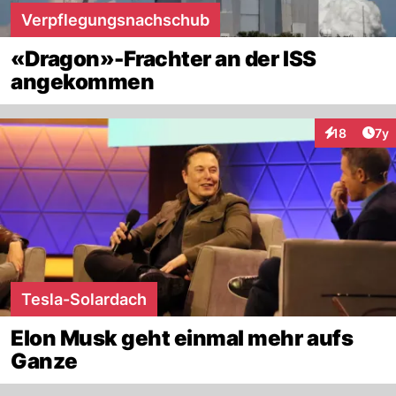
Verpflegungsnachschub
«Dragon»-Frachter an der ISS
angekommen
Art
18
7y
Interaktione
Tesla-Solardach
Elon Musk geht einmal mehr aufs
Ganze