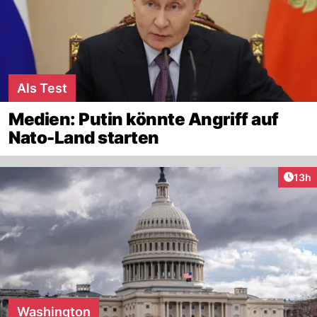
Als Test
Medien: Putin könnte Angriff auf
Nato-Land starten
Artik
13h
Washington