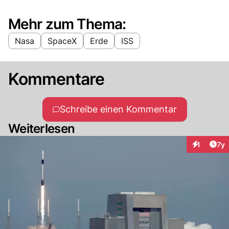
Mehr zum Thema:
Nasa
SpaceX
Erde
ISS
Kommentare
Schreibe einen Kommentar
Weiterlesen
Art
1
7y
Interaktion