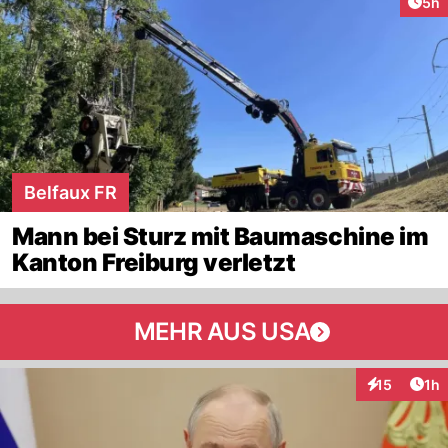
Arti
5h
Belfaux FR
Mann bei Sturz mit Baumaschine im
Kanton Freiburg verletzt
MEHR AUS USA
Art
15
1h
Interaktione