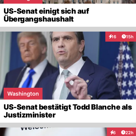
US-Senat einigt sich auf
Übergangshaushalt
Artik
16
15h
Interaktionen
Washington
US-Senat bestätigt Todd Blanche als
Justizminister
Artik
6
22h
Interaktionen