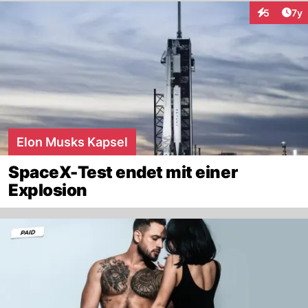
Art
5
7y
Interaktion
Elon Musks Kapsel
SpaceX-Test endet mit einer
Explosion