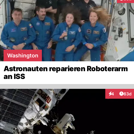
Washington
Astronauten reparieren Roboterarm
an ISS
Artik
4
63d
Interaktionen