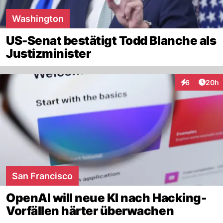
Washington
US-Senat bestätigt Todd Blanche als
Justizminister
Artik
6
20h
Interaktionen
San Francisco
OpenAI will neue KI nach Hacking-
Vorfällen härter überwachen