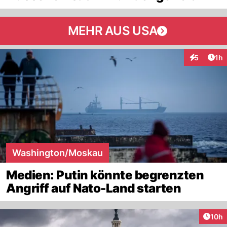
MEHR AUS USA
Art
5
1h
Interaktion
Washington/Moskau
Medien: Putin könnte begrenzten
Angriff auf Nato-Land starten
Artik
10h