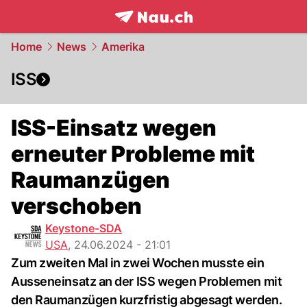
frontpage.
NAU.ch
Home
News
Amerika
ISS
ISS-Einsatz wegen
erneuter Probleme mit
Raumanzügen
verschoben
Keystone-SDA
USA
,
24.06.2024 - 21:01
Zum zweiten Mal in zwei Wochen musste ein
Ausseneinsatz an der ISS wegen Problemen mit
den Raumanzügen kurzfristig abgesagt werden.