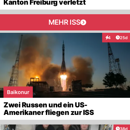
Kanton Freiburg verletzt
MEHR ISS
Artik
4
25d
Interaktionen
Baikonur
Zwei Russen und ein US-
Amerikaner fliegen zur ISS
Artik
38d