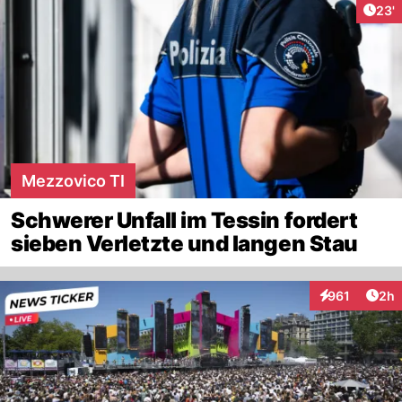
Arti
23'
Mezzovico TI
Schwerer Unfall im Tessin fordert
sieben Verletzte und langen Stau
Arti
961
2h
Interaktionen