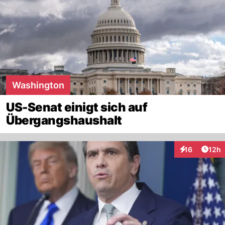
Washington
US-Senat einigt sich auf
Übergangshaushalt
Artik
16
12h
Interaktionen