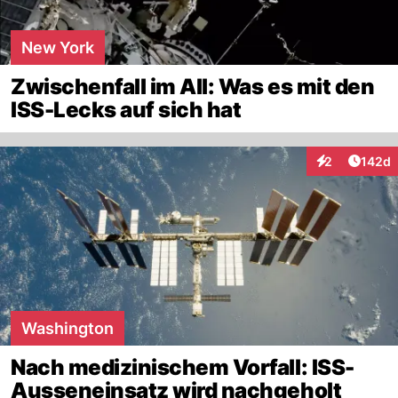
New York
Zwischenfall im All: Was es mit den
ISS-Lecks auf sich hat
Artike
2
142d
Interaktionen
Washington
Nach medizinischem Vorfall: ISS-
Ausseneinsatz wird nachgeholt