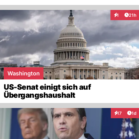
Artik
1
21h
Interaktione
Washington
US-Senat einigt sich auf
Übergangshaushalt
Art
17
1d
Interaktione