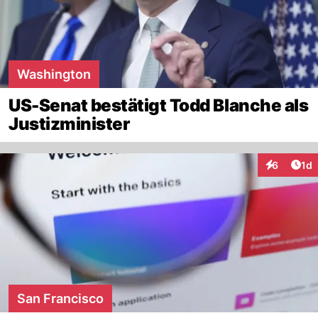
Washington
US-Senat bestätigt Todd Blanche als
Justizminister
Art
6
1d
Interaktion
San Francisco