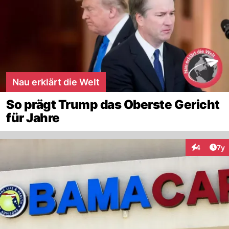
Nau erklärt die Welt
So prägt Trump das Oberste Gericht
für Jahre
Art
4
7y
Interaktion