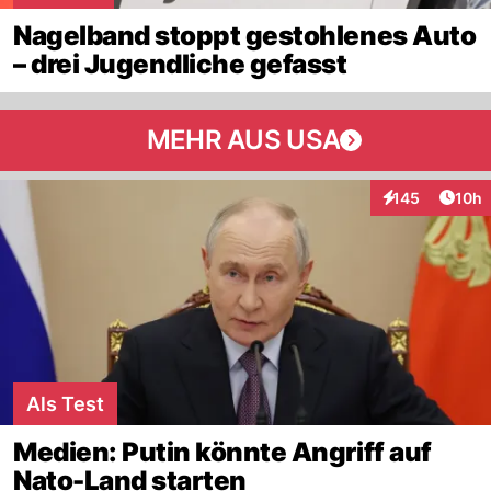
Nagelband stoppt gestohlenes Auto
– drei Jugendliche gefasst
MEHR AUS USA
Artik
145
10h
Interaktionen
Als Test
Medien: Putin könnte Angriff auf
Nato-Land starten