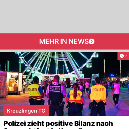
MEHR IN NEWS
Art
1'
Kreuzlingen TG
Polizei zieht positive Bilanz nach