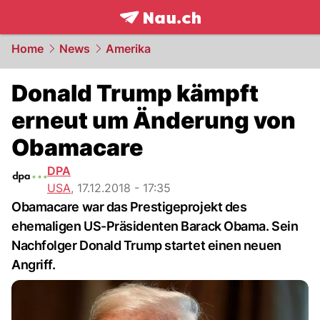
frontpage.
NAU.ch
Home
News
Amerika
Donald Trump kämpft
erneut um Änderung von
Obamacare
DPA
USA
,
17.12.2018 - 17:35
Obamacare war das Prestigeprojekt des
ehemaligen US-Präsidenten Barack Obama. Sein
Nachfolger Donald Trump startet einen neuen
Angriff.