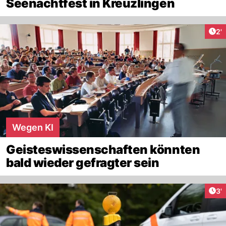
Seenachtfest in Kreuzlingen
Art
2'
Wegen KI
Geisteswissenschaften könnten
bald wieder gefragter sein
Art
3'