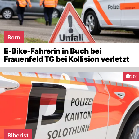
Bern
E-Bike-Fahrerin in Buch bei
Frauenfeld TG bei Kollision verletzt
Arti
20'
Biberist