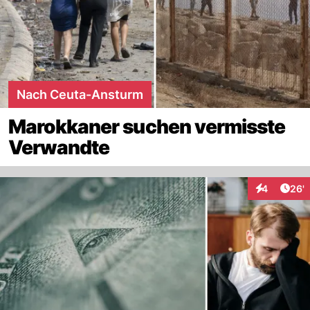
Nach Ceuta-Ansturm
Marokkaner suchen vermisste
Verwandte
Arti
4
26'
Interaktione