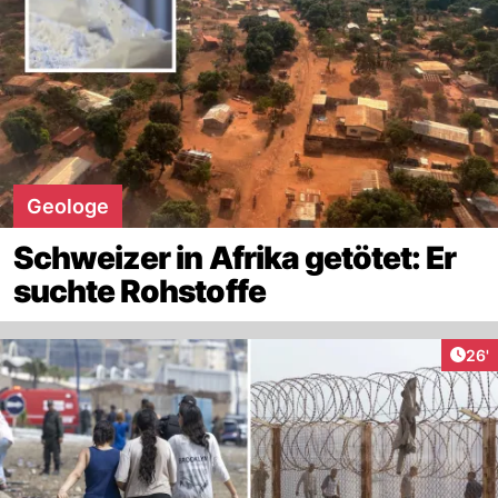
Geologe
Schweizer in Afrika getötet: Er
suchte Rohstoffe
Arti
26'