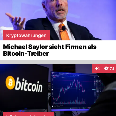
Kryptowährungen
Michael Saylor sieht Firmen als
Bitcoin-Treiber
Artik
4
17d
Interaktione