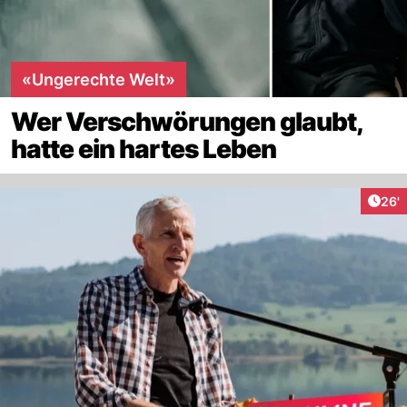
«Ungerechte Welt»
Wer Verschwörungen glaubt,
hatte ein hartes Leben
Arti
26'