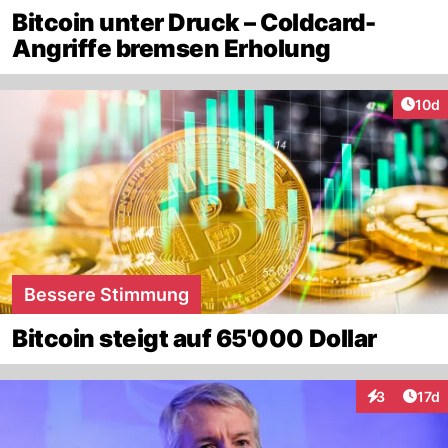
Bitcoin unter Druck – Coldcard-
Angriffe bremsen Erholung
Artik
10d
Bessere Stimmung
Bitcoin steigt auf 65'000 Dollar
Artik
3
17d
Interaktione