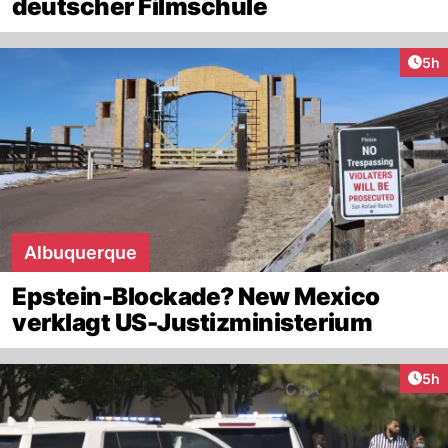
deutscher Filmschule
Arti
5h
Albuquerque
Epstein-Blockade? New Mexico
verklagt US-Justizministerium
Arti
5h