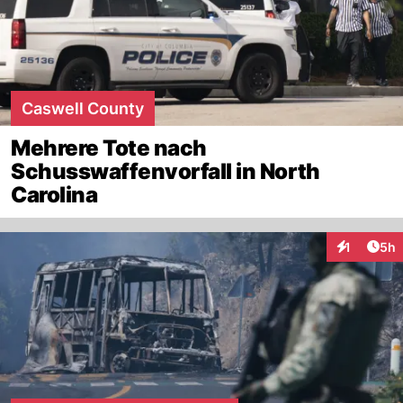
Caswell County
Mehrere Tote nach
Schusswaffenvorfall in North
Carolina
Arti
1
5h
Interaktion