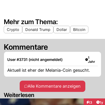
Mehr zum Thema:
Crypto
Donald Trump
Dollar
Bitcoin
Kommentare
Artikel ver
1
User #3731 (nicht angemeldet)
Jahr
Aktuell ist eher der Melania-Coin gesucht.
Alle Kommentare anzeigen
Weiterlesen
Art
13
1y
Interaktione