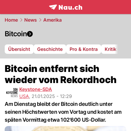
frontpage.
NAU.ch
Home
News
Amerika
Bitcoin
Übersicht
Geschichte
Pro & Kontra
Kritik
Bitcoin entfernt sich
wieder vom Rekordhoch
Keystone-SDA
USA
,
21.01.2025 - 12:29
Am Dienstag bleibt der Bitcoin deutlich unter
seinen Höchstwerten vom Vortag und kostet am
späten Vormittag etwa 102'600 US-Dollar.