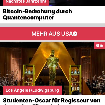
Nächstes Jahrzehnt
Bitcoin-Bedrohung durch
Quantencomputer
MEHR AUS USA
Art
1h
Los Angeles/Ludwigsburg
Studenten-Oscar für Regisseur von