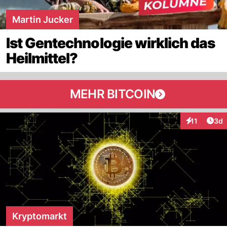
Martin Jucker
Ist Gentechnologie wirklich das
Heilmittel?
MEHR BITCOIN
Arti
11
3d
Interaktione
Kryptomarkt