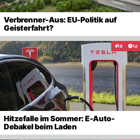
Verbrenner-Aus: EU-Politik auf
Geisterfahrt?
Art
19
1d
Interaktione
Hitzefalle im Sommer: E-Auto-
Debakel beim Laden