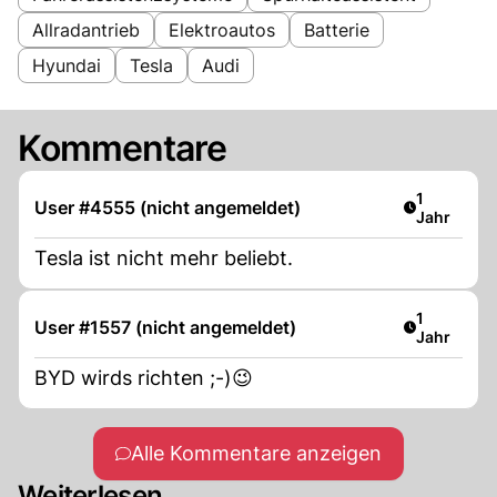
Allradantrieb
Elektroautos
Batterie
Hyundai
Tesla
Audi
Kommentare
Artikel ver
1
User #4555 (nicht angemeldet)
Jahr
Tesla ist nicht mehr beliebt.
Artikel ver
1
User #1557 (nicht angemeldet)
Jahr
BYD wirds richten ;-)😉
Alle Kommentare anzeigen
Weiterlesen