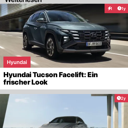
Art
1
1y
Interaktion
Hyundai
Hyundai Tucson Facelift: Ein
frischer Look
Arti
2y