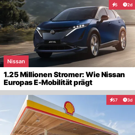
Arti
5
2d
Interaktion
Nissan
1.25 Millionen Stromer: Wie Nissan
Europas E-Mobilität prägt
Arti
57
3d
Interaktionen