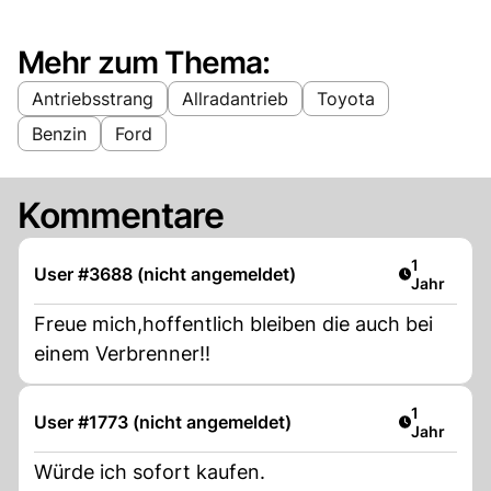
Mehr zum Thema:
Antriebsstrang
Allradantrieb
Toyota
Benzin
Ford
Kommentare
Artikel ver
1
User #3688 (nicht angemeldet)
Jahr
Freue mich,hoffentlich bleiben die auch bei
einem Verbrenner!!
Artikel ver
1
User #1773 (nicht angemeldet)
Jahr
Würde ich sofort kaufen.