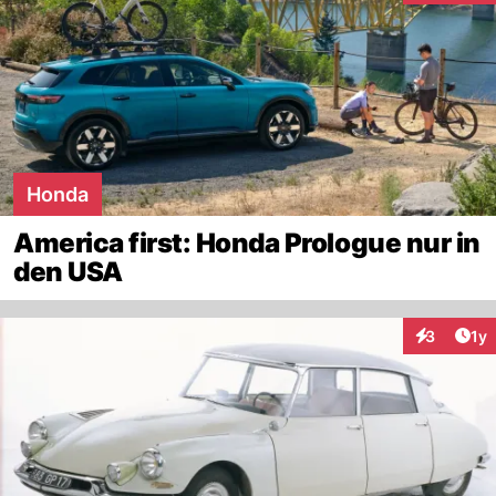
Honda
America first: Honda Prologue nur in
den USA
Art
3
1y
Interaktion