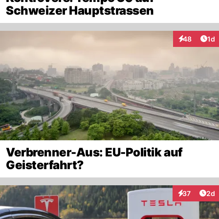
Schweizer Hauptstrassen
Art
48
1d
Interaktione
Verbrenner-Aus: EU-Politik auf
Geisterfahrt?
Arti
37
2d
Interaktionen