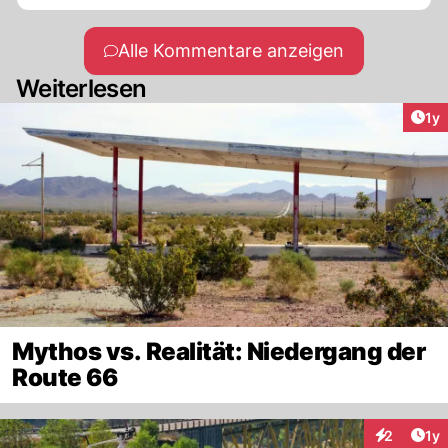
Alle Kommentare anzeigen
Weiterlesen
Art
1y
Mythos vs. Realität: Niedergang der
Route 66
Art
2
1y
Interaktion