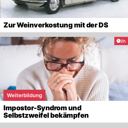
Zur Weinverkostung mit der DS
Arti
2h
Weiterbildung
Impostor-Syndrom und
Selbstzweifel bekämpfen