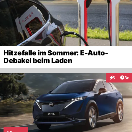
Hitzefalle im Sommer: E-Auto-
Debakel beim Laden
Arti
5
3d
Interaktion