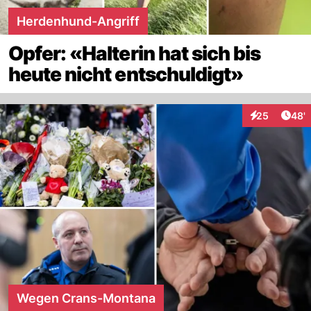
Herdenhund-Angriff
Opfer: «Halterin hat sich bis
heute nicht entschuldigt»
Arti
25
48'
Interaktionen
Wegen Crans-Montana