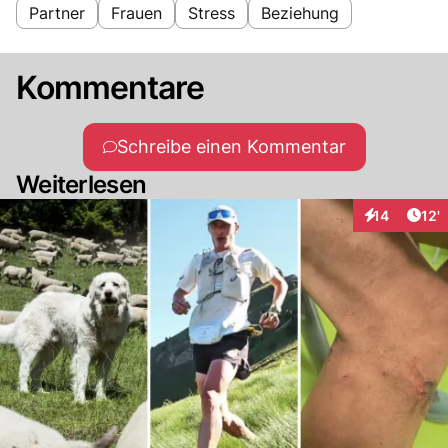
Partner
Frauen
Stress
Beziehung
Kommentare
Schreibe einen Kommentar
Weiterlesen
Arti
14
12'
Interaktionen