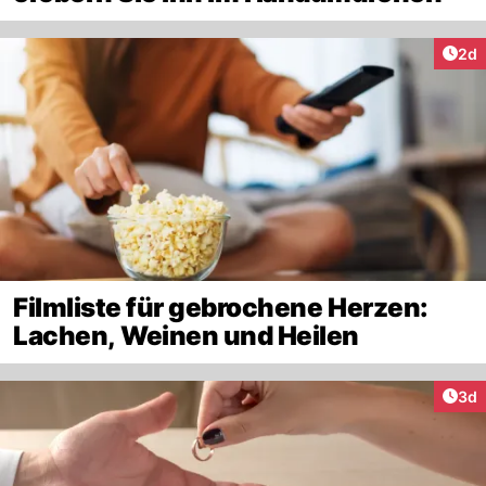
Arti
2d
Filmliste für gebrochene Herzen:
Lachen, Weinen und Heilen
Arti
3d