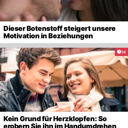
Dieser Botenstoff steigert unsere
Motivation in Beziehungen
Art
1d
Kein Grund für Herzklopfen: So
erobern Sie ihn im Handumdrehen