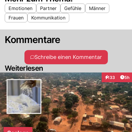
Emotionen
Partner
Gefühle
Männer
Frauen
Kommunikation
Kommentare
Schreibe einen Kommentar
Weiterlesen
Arti
133
5h
Interaktionen