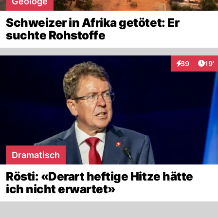
Geologe
Schweizer in Afrika getötet: Er
suchte Rohstoffe
Arti
39
19'
Interaktionen
Dramatisch
Rösti: «Derart heftige Hitze hätte
ich nicht erwartet»