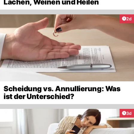
Lachen, Weinen und Heilen
Arti
2d
Scheidung vs. Annullierung: Was
ist der Unterschied?
Arti
3d