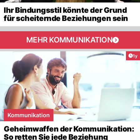
Ihr Bindungsstil könnte der Grund
für scheiternde Beziehungen sein
MEHR KOMMUNIKATION
Art
1y
Kommunikation
Geheimwaffen der Kommunikation:
So retten Sie jede Beziehung