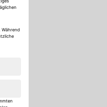
iges
täglichen
n. Während
tzliche
immten