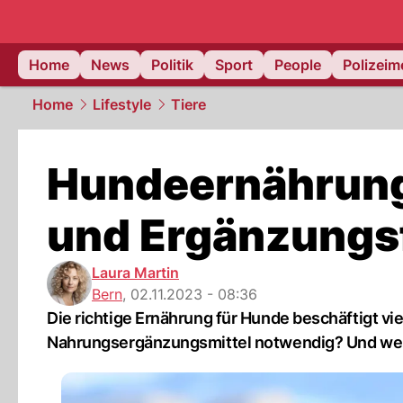
Home
News
Politik
Sport
People
Polizei
Home
Lifestyle
Tiere
Hundeernährung:
und Ergänzungsf
Laura Martin
Bern
,
02.11.2023 - 08:36
Die richtige Ernährung für Hunde beschäftigt vie
Nahrungsergänzungsmittel notwendig? Und wen