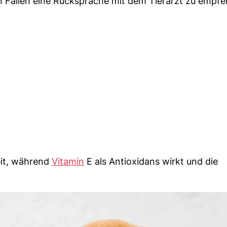
en Fällen eine Rücksprache mit dem Tierarzt zu empfe
eit, während
Vitamin
E als Antioxidans wirkt und die