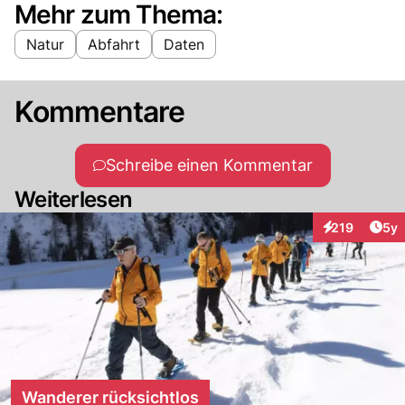
Mehr zum Thema:
Natur
Abfahrt
Daten
Kommentare
Schreibe einen Kommentar
Weiterlesen
Arti
219
5y
Interaktionen
Wanderer rücksichtlos