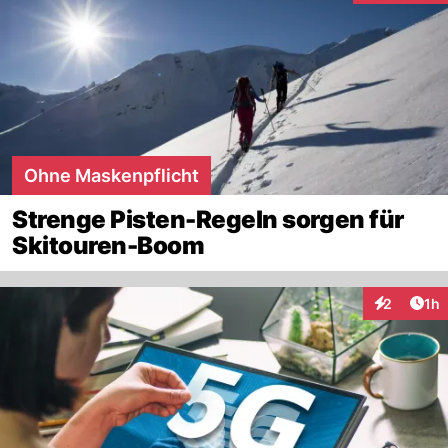
Ohne Maskenpflicht
Strenge Pisten-Regeln sorgen für
Skitouren-Boom
Art
2
1h
Interaktion