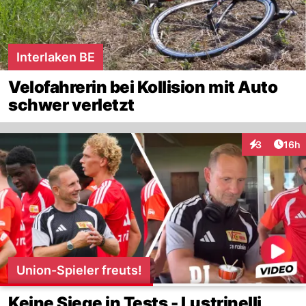
Interlaken BE
Velofahrerin bei Kollision mit Auto
schwer verletzt
Artik
3
16h
Interaktione
Union-Spieler freuts!
Keine Siege in Tests - Lustrinelli