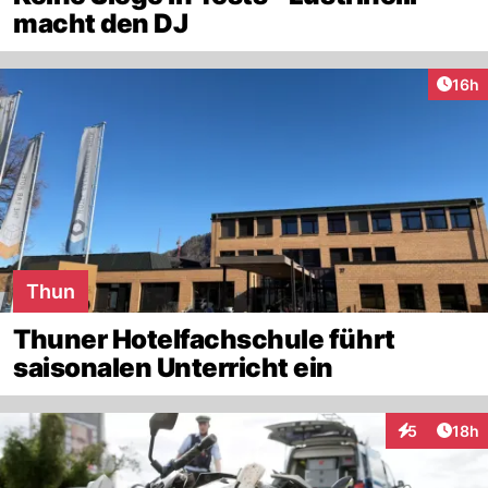
macht den DJ
Artik
16h
Thun
Thuner Hotelfachschule führt
saisonalen Unterricht ein
Artik
5
18h
Interaktione