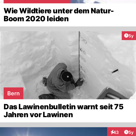
Wie Wildtiere unter dem Natur-
Boom 2020 leiden
Arti
5y
Bern
Das Lawinenbulletin warnt seit 75
Jahren vor Lawinen
Arti
43
5y
Interaktionen