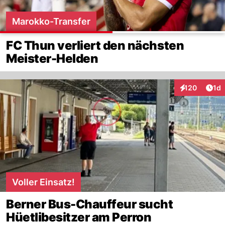
Marokko-Transfer
FC Thun verliert den nächsten
Meister-Helden
Art
120
1d
Interaktionen
Voller Einsatz!
Berner Bus-Chauffeur sucht
Hüetlibesitzer am Perron