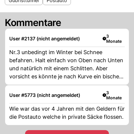
Gubristtunnel
Postauto
Kommentare
Artikel veröff
3
User #2137 (nicht angemeldet)
Monate
Nr.3 unbedingt im Winter bei Schnee
befahren. Halt einfach von Oben nach Unten
und natürlich mit einem Schlitten. Aber
vorsicht es könnte je nach Kurve ein bischen
eisig sein. Aber Spass macht es auf jedenfall.
Artikel veröff
3
User #5773 (nicht angemeldet)
Monate
Wie war das vor 4 Jahren mit den Geldern für
die Postauto welche in private Säcke flossen.