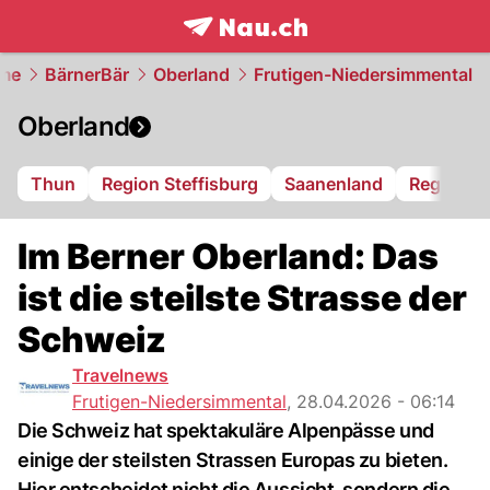
frontpage.
NAU.ch
me
BärnerBär
Oberland
Frutigen-Niedersimmental
Oberland
Thun
Region Steffisburg
Saanenland
Region S
Im Berner Oberland: Das
ist die steilste Strasse der
Schweiz
Travelnews
Frutigen-Niedersimmental
,
28.04.2026 - 06:14
Die Schweiz hat spektakuläre Alpenpässe und
einige der steilsten Strassen Europas zu bieten.
Hier entscheidet nicht die Aussicht, sondern die