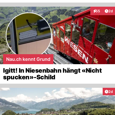
Arti
55
2d
Interaktionen
Nau.ch kennt Grund
Igitt! In Niesenbahn hängt «Nicht
spucken»-Schild
Arti
2d