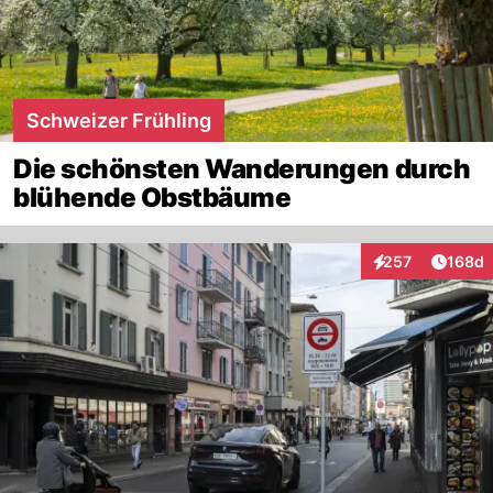
Schweizer Frühling
Die schönsten Wanderungen durch
blühende Obstbäume
Artike
257
168d
Interaktionen