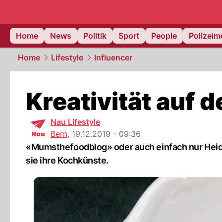
Home
News
Politik
Sport
People
Polizei
Home
Lifestyle
Influencer
Kreativität auf d
Nau Lifestyle
Bern
,
19.12.2019 - 09:36
«Mumsthefoodblog» oder auch einfach nur Heidi i
sie ihre Kochkünste.