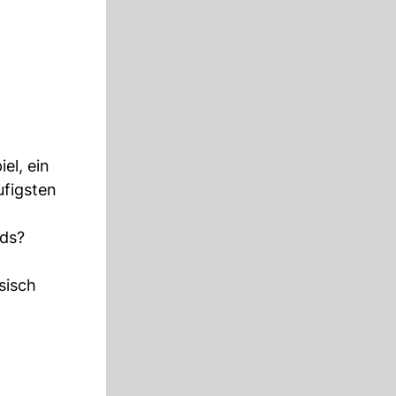
el, ein
figsten
ids?
sisch