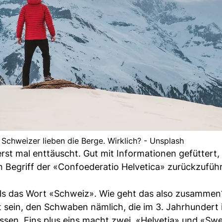
e Schweizer lieben die Berge. Wirklich? - Unsplash
rst mal enttäuscht. Gut mit Informationen gefüttert, 
 Begriff der «Confoederatio Helvetica» zurückzuführ
als das Wort «Schweiz». Wie geht das also zusammen
sein, den Schwaben nämlich, die im 3. Jahrhundert i
sen. Eins plus eins macht zwei, «Helvetia» und «Sw