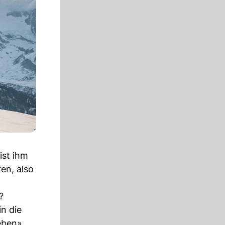
ist ihm
en, also
?
n die
eben»,