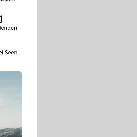
g
ldenden
i Seen.