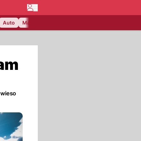
Auto
Matchcenter
Videos
Nau Plus
Lifestyle
kam
 wieso