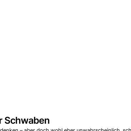
er Schwaben
enken – aber doch wohl eher unwahrscheinlich, schl