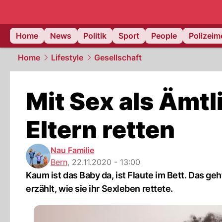
Home
News
Politik
Sport
People
Polizei
Home
Lifestyle
Gesellschaft
Mit Sex als Ämtl
Eltern retten
Nau Familie
Bern
,
22.11.2020 - 13:00
Kaum ist das Baby da, ist Flaute im Bett. Das g
erzählt, wie sie ihr Sexleben rettete.