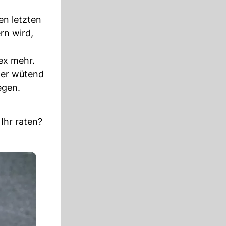
en letzten
rn wird,
ex mehr.
ller wütend
egen.
Ihr raten?