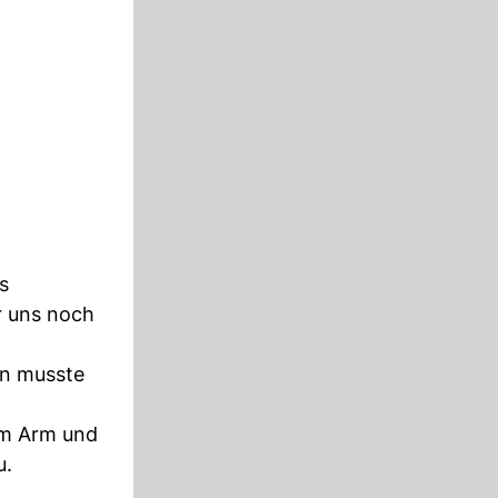
s
r uns noch
nn musste
 im Arm und
u.