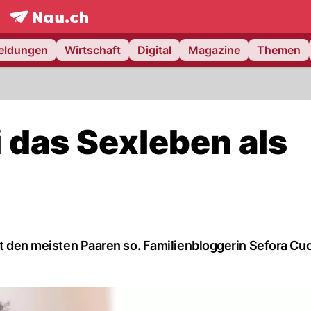
frontpage.
NAU.ch
meldungen
Wirtschaft
Digital
Magazine
Themen
i das Sexleben als
eht den meisten Paaren so. Familienbloggerin Sefora Cu