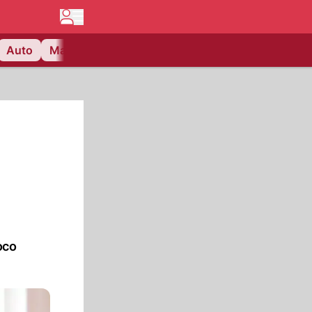
Auto
Matchcenter
Videos
Nau Plus
Lifestyle
oco