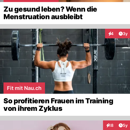
Zu gesund leben? Wenn die
Menstruation ausbleibt
Arti
4
3y
Interaktion
Fit mit Nau.ch
So profitieren Frauen im Training
von ihrem Zyklus
Arti
18
5y
Interaktione