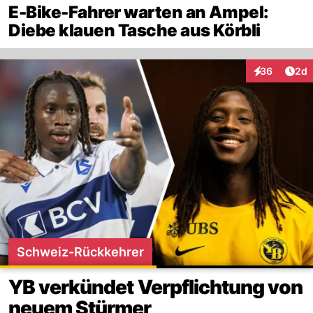
E-Bike-Fahrer warten an Ampel:
Diebe klauen Tasche aus Körbli
Arti
36
2d
Interaktionen
Schweiz-Rückkehrer
YB verkündet Verpflichtung von
neuem Stürmer