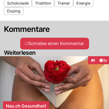
Schokolade
Triathlon
Trainer
Energie
Doping
Kommentare
Schreibe einen Kommentar
Weiterlesen
Arti
9
3y
Interaktion
Nau.ch Gesundheit