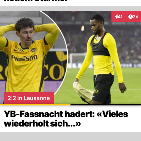
Arti
41
2d
Interaktione
2:2 in Lausanne
YB-Fassnacht hadert: «Vieles
wiederholt sich...»